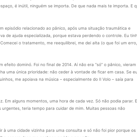
aço, é inútil, ninguém se importa. De que nada mais te importa. E 
um episódio relacionado ao pânico, após uma situação traumática e
a de ajuda especializada, porque estava perdendo o controle. Eu tin
mecei o tratamento, me reequilibrei, me dei alta (o que foi um erro
feito dominó. Foi no final de 2014. Aí não era “só” o pânico, vieram
nha uma única prioridade: não ceder à vontade de ficar em casa. Se e
quinhos, me apoiava na música – especialmente do Il Volo – saía para
z. Em alguns momentos, uma hora de cada vez. Só não podia parar. E
s urgentes, teria tempo para cuidar de mim. Muitas pessoas não
ei ir à uma cidade vizinha para uma consulta e só não foi pior porque os