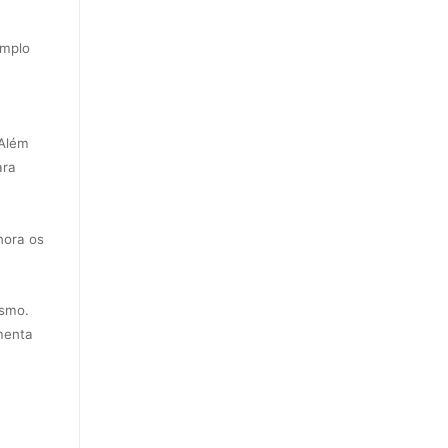
emplo
 Além
ara
nora os
esmo.
menta