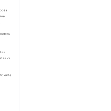
vocês
uma
o.
 podem
vras
de sabe
ficiente