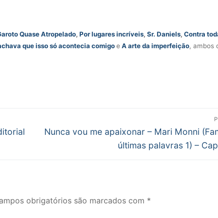
Garoto Quase Atropelado
,
Por lugares incríveis
,
Sr. Daniels
,
Contra tod
achava que isso só acontecia comigo
e
A arte da imperfeição
, ambos 
P
Próximo
torial
Nunca vou me apaixonar – Mari Monni (F
post:
últimas palavras 1) – Cap
ampos obrigatórios são marcados com
*