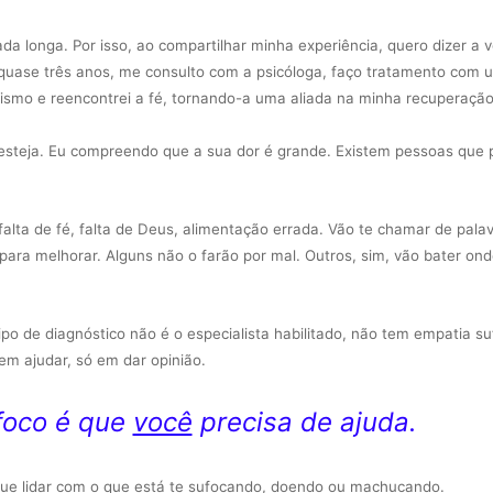
a longa. Por isso, ao compartilhar minha experiência, quero dizer a 
quase três anos, me consulto com a psicóloga, faço tratamento com 
nismo e reencontrei a fé, tornando-a uma aliada na minha recuperaçã
 esteja. Eu compreendo que a sua dor é grande. Existem pessoas que
falta de fé, falta de Deus, alimentação errada. Vão te chamar de pala
” para melhorar. Alguns não o farão por mal. Outros, sim, vão bater on
o de diagnóstico não é o especialista habilitado, não tem empatia su
m ajudar, só em dar opinião.
foco é que
você
precisa de ajuda.
que lidar com o que está te sufocando, doendo ou
machucando.