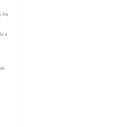
o Dia
o.
ão é
uda