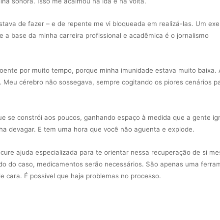
rilha sonora. Isso me acalmou na ida e na volta.
stava de fazer – e de repente me vi bloqueada em realizá-las. Um ex
 a base da minha carreira profissional e acadêmica é o jornalismo
 doente por muito tempo, porque minha imunidade estava muito baixa.
z. Meu cérebro não sossegava, sempre cogitando os piores cenários p
que se constrói aos poucos, ganhando espaço à medida que a gente ig
cha devagar. E tem uma hora que você não aguenta e explode.
rocure ajuda especializada para te orientar nessa recuperação de si m
endo do caso, medicamentos serão necessários. São apenas uma ferra
e cara. É possível que haja problemas no processo.