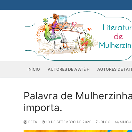
Pular
para
o
conteúdo
INÍCIO
AUTORES DE A ATÉ H
AUTORES DE I AT
Palavra de Mulherzinha
importa.
BETA
13 DE SETEMBRO DE 2020
BLOG
SINGU