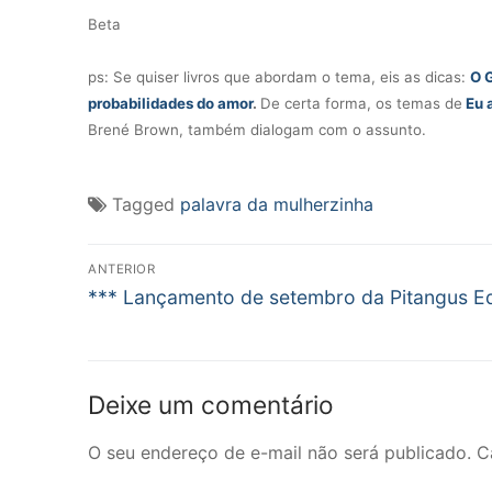
Beta
ps: Se quiser livros que abordam o tema, eis as dicas:
O 
probabilidades do amor
.
De certa forma, os temas de
Eu 
Brené Brown, também dialogam com o assunto.
Tagged
palavra da mulherzinha
Navegação
ANTERIOR
Post
de
*** Lançamento de setembro da Pitangus Edi
anterior:
Post
Deixe um comentário
O seu endereço de e-mail não será publicado.
C