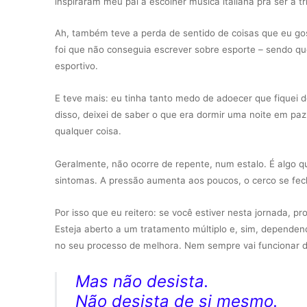
inspiraram meu pai a escolher música italiana pra ser a t
Ah, também teve a perda de sentido de coisas que eu go
foi que não conseguia escrever sobre esporte – sendo que
esportivo.
E teve mais: eu tinha tanto medo de adoecer que fiquei
disso, deixei de saber o que era dormir uma noite em pa
qualquer coisa.
Geralmente, não ocorre de repente, num estalo. É algo 
sintomas. A pressão aumenta aos poucos, o cerco se fe
Por isso que eu reitero: se você estiver nesta jornada, p
Esteja aberto a um tratamento múltiplo e, sim, depend
no seu processo de melhora. Nem sempre vai funcionar d
Mas não desista.
Não desista de si mesmo.