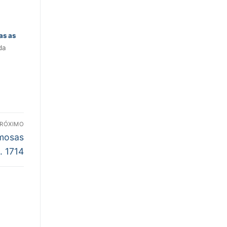
as as
da
RÓXIMO
amosas
. 1714