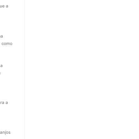
que a
ha
, como
 a
u
ra a
 anjos