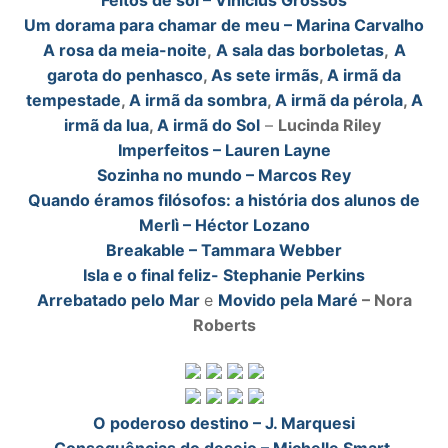
Feitos de sol – Vinícius Grossos
Um dorama para chamar de meu – Marina Carvalho
A rosa da meia-noite
,
A sala das borboletas
,
A
garota do penhasco
,
As sete irmãs
,
A irmã da
tempestade
,
A irmã da sombra
,
A irmã da pérola
,
A
irmã da lua
,
A irmã do Sol
–
Lucinda Riley
Imperfeitos – Lauren Layne
Sozinha no mundo – Marcos Rey
Quando éramos filósofos: a história dos alunos de
Merlì – Héctor Lozano
Breakable – Tammara Webber
Isla e o final feliz- Stephanie Perkins
Arrebatado pelo Mar
e
Movido pela Maré
– Nora
Roberts
O poderoso destino – J. Marquesi
Consequências do desejo – Michelle Smart