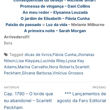
Promessa de vingança – Dani Collins
Ao meu redor – Elysanna Louzada
O jardim de Elisabeth – Flávia Cunha
Paixão do passado
e
Luz da vida
– Melanie Milburne
A primeira noite – Sarah Morgan
Arrivederci!!!
Beta
Tagged
dicas de livros
,
Flávia Cunha
,
Jhonatas
Nilson
,
Lisa Kleypas
,
Lucinda Riley
,
Lyssa Kay
Adams
,
Marina Carvalho
,
Nora Roberts
,
Scarlett
Peckham
,
Silvana Barbosa
,
Vinícius Grossos
Navegação
ANTERIOR
PRÓXIMO
de
Post
Próximo
Cap. 1790 – O lorde que
*** Lançamentos de
anterior:
post:
Post
eu abandonei – Scarlett
agosto da Faro Editorial
Peckham