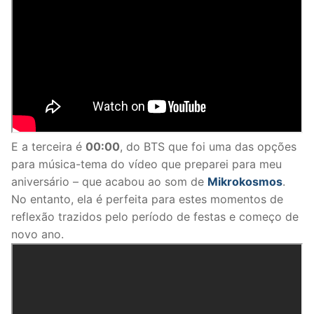
E a terceira é
00:00
, do BTS que foi uma das opções
para música-tema do vídeo que preparei para meu
aniversário – que acabou ao som de
Mikrokosmos
.
No entanto, ela é perfeita para estes momentos de
reflexão trazidos pelo período de festas e começo de
novo ano.