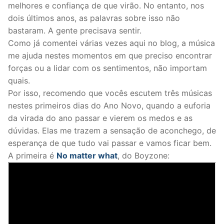
melhores e confiança de que virão. No entanto, nos
dois últimos anos, as palavras sobre isso não
bastaram. A gente precisava sentir.
Como já comentei várias vezes aqui no blog, a música
me ajuda nestes momentos em que preciso encontrar
forças ou a lidar com os sentimentos, não importam
quais.
Por isso, recomendo que vocês escutem três músicas
nestes primeiros dias do Ano Novo, quando a euforia
da virada do ano passar e vierem os medos e as
dúvidas. Elas me trazem a sensação de aconchego, de
esperança de que tudo vai passar e vamos ficar bem.
A primeira é
No matter what
, do Boyzone: