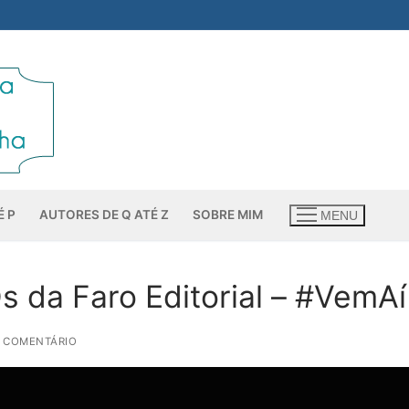
É P
AUTORES DE Q ATÉ Z
SOBRE MIM
MENU
s da Faro Editorial – #VemAí
0 COMENTÁRIO