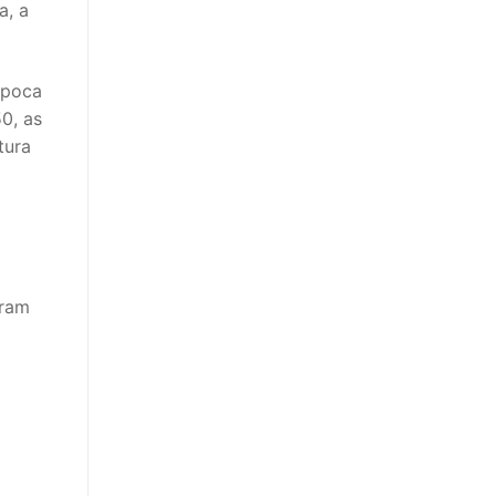
a, a
época
0, as
tura
eram