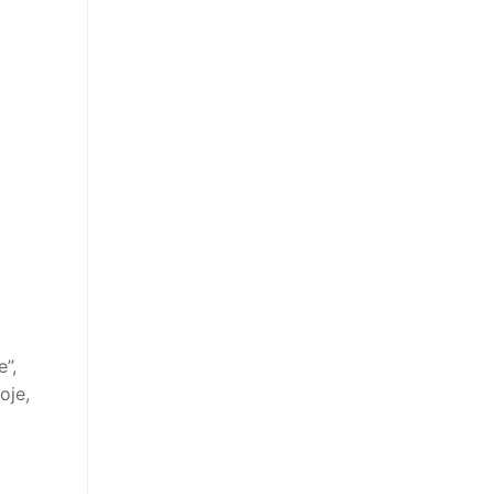
”,
oje,