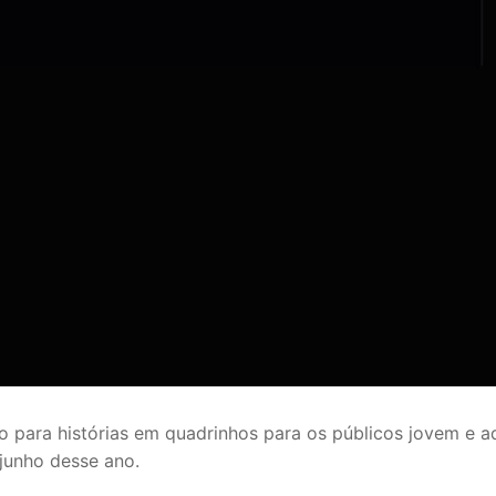
do para histórias em quadrinhos para os públicos jovem e ad
 junho desse ano.