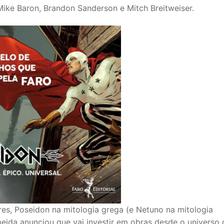
Mike Baron, Brandon Sanderson e Mitch Breitweiser.
es, Poseidon na mitologia grega (e Netuno na mitologia
meida anunciou que vai investir em obras desde o universo