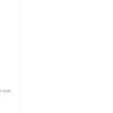
or com
r