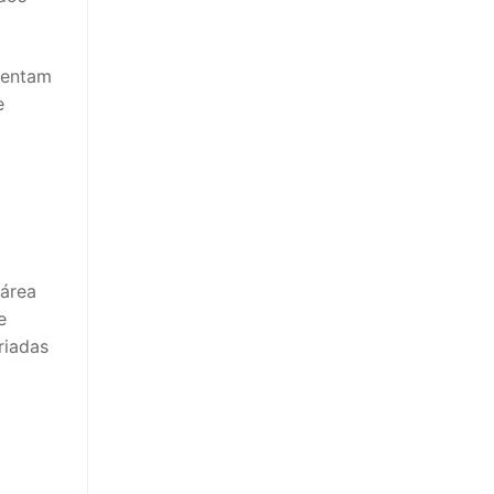
sentam
e
 área
e
riadas