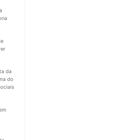
a
ona
de
rer
ta da
ama do
ociais
rem