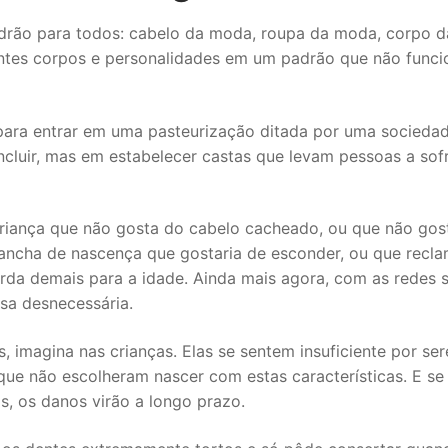
adrão para todos: cabelo da moda, roupa da moda, corpo d
entes corpos e personalidades em um padrão que não funci
o para entrar em uma pasteurização ditada por uma socieda
ncluir, mas em estabelecer castas que levam pessoas a sof
riança que não gosta do cabelo cacheado, ou que não gos
ancha de nascença que gostaria de esconder, ou que recl
rda demais para a idade. Ainda mais agora, com as redes s
sa desnecessária.
, imagina nas crianças. Elas se sentem insuficiente por se
que não escolheram nascer com estas características. E se
s, os danos virão a longo prazo.