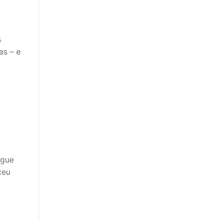
s
as – e
egue
ceu