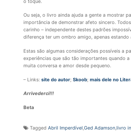
o toque.
Ou seja, o livro ainda ajuda a gente a mostrar pa
importância de demonstrar afeto sincero. Todo
carinho – independente destes padrões impossí
diferença ter um ombro amigo, apenas estando a
Estas são algumas considerações possíveis a part
experiências que são tão importantes quando a
muita conversa e amor desde pequeno.
– Links:
site do autor
;
Skoob
;
mais dele no Lite
Arrivederci!!!
Beta
Tagged
Abril Imperdível
,
Ged Adamson
,
livro i