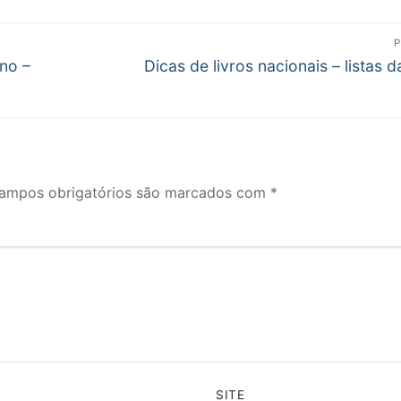
P
Próximo
no –
Dicas de livros nacionais – listas d
post:
ampos obrigatórios são marcados com
*
SITE