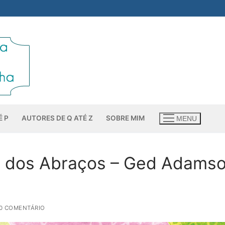
É P
AUTORES DE Q ATÉ Z
SOBRE MIM
MENU
o dos Abraços – Ged Adams
0 COMENTÁRIO