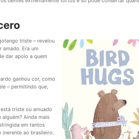
 os dentes extremamente tortos e só pôde consertar quan
cero
tango triste – revelou
ser amado. Era um
 de dar apoio a quem
nardo ganhou cor, como
le – permitindo que,
está triste ou amuado
e alguém? Ainda mais
stringida em tantos
 inerente ao brasileiro: