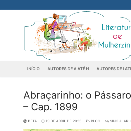
Pular
para
o
conteúdo
INÍCIO
AUTORES DE A ATÉ H
AUTORES DE I AT
Abraçarinho: o Pássar
– Cap. 1899
BETA
19 DE ABRIL DE 2023
BLOG
SINGULAR: 