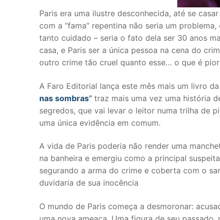
Paris era uma ilustre desconhecida, até se cas
com a “fama” repentina não seria um problema, o
tanto cuidado – seria o fato dela ser 30 anos 
casa, e Paris ser a única pessoa na cena do cri
outro crime tão cruel quanto esse… o que é pio
A Faro Editorial lança este mês mais um livro da
nas sombras
”
traz mais uma vez uma história 
segredos, que vai levar o leitor numa trilha de 
uma única evidência em comum.
A vida de Paris poderia não render uma manchet
na banheira e emergiu como a principal suspeita
segurando a arma do crime e coberta com o san
duvidaria de sua inocência
O mundo de Paris começa a desmoronar: acusada
uma nova ameaça. Uma figura de seu passado, 