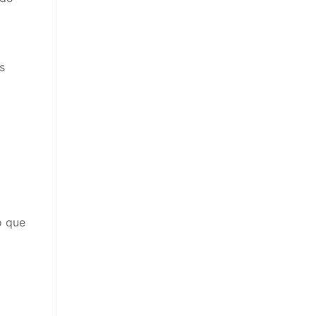
s
o que