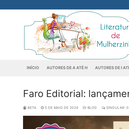
Pular
para
o
conteúdo
INÍCIO
AUTORES DE A ATÉ H
AUTORES DE I AT
Faro Editorial: lançam
BETA
5 DE MAIO DE 2024
BLOG
SINGULAR: 0