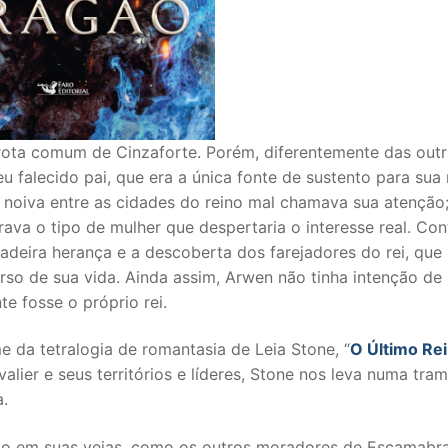
ota comum de Cinzaforte. Porém, diferentemente das outra
eu falecido pai, que era a única fonte de sustento para sua
 noiva entre as cidades do reino mal chamava sua atenção
rava o tipo de mulher que despertaria o interesse real. Con
adeira herança e a descoberta dos farejadores do rei, que
o de sua vida. Ainda assim, Arwen não tinha intenção de 
e fosse o próprio rei.
e da tetralogia de romantasia de Leia Stone, “
O Último Rei
valier e seus territórios e líderes, Stone nos leva numa tra
a.
o em suas veias, como os outros moradores de Escamabra