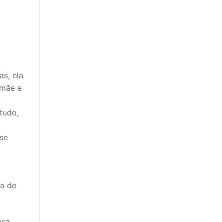
s, ela
 mãe e
;
tudo,
se
ma de
sa,