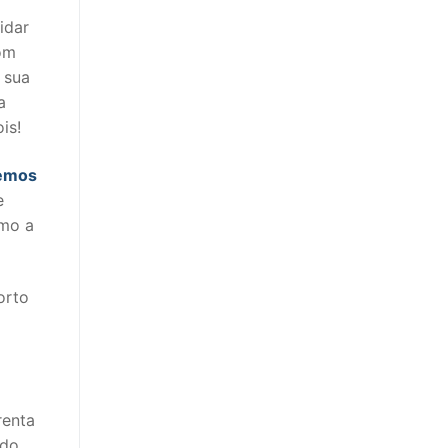
idar
com
 sua
a
is!
zemos
e
omo a
orto
renta
ndo