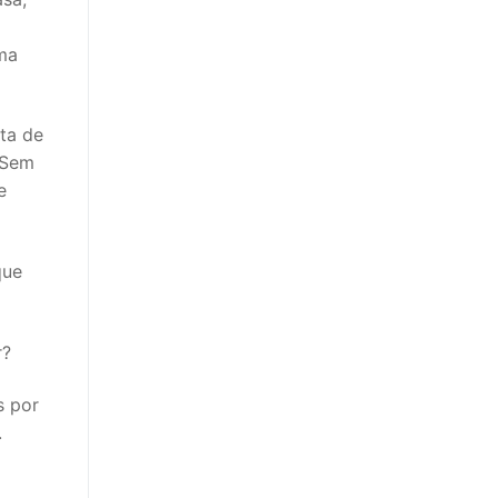
ma
ta de
 Sem
e
que
r?
s por
.