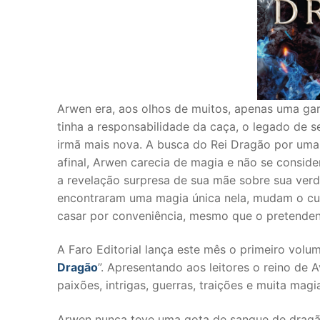
Arwen era, aos olhos de muitos, apenas uma gar
tinha a responsabilidade da caça, o legado de s
irmã mais nova. A busca do Rei Dragão por uma
afinal, Arwen carecia de magia e não se conside
a revelação surpresa de sua mãe sobre sua verd
encontraram uma magia única nela, mudam o curs
casar por conveniência, mesmo que o pretendent
A Faro Editorial lança este mês o primeiro volum
Dragão
”. Apresentando aos leitores o reino de A
paixões, intrigas, guerras, traições e muita magi
Arwen nunca teve uma gota de sangue de dragã