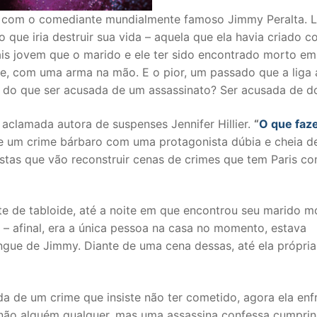
ar com o comediante mundialmente famoso Jimmy Peralta. L
 que iria destruir sua vida – aquela que ela havia criado 
mais jovem que o marido e ele ter sido encontrado morto em
me, com uma arma na mão. E o pior, um passado que a liga 
r do que ser acusada de um assassinato? Ser acusada de do
 aclamada autora de suspenses Jennifer Hillier.
“
O que fa
de um crime bárbaro com uma protagonista dúbia e cheia d
pistas que vão reconstruir cenas de crimes que tem Paris c
e de tabloide, até a noite em que encontrou seu marido m
 – afinal, era a única pessoa na casa no momento, estava
gue de Jimmy. Diante de uma cena dessas, até ela própria
 de um crime que insiste não ter cometido, agora ela enf
não alguém qualquer, mas uma assassina confessa cumpri