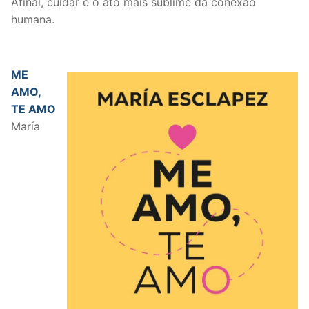
Afinal, cuidar é o ato mais sublime da conexão
humana.
ME
AMO,
TE AMO
María