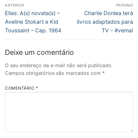
Navegação
ANTERIOR
PRÓXIMO
de
Post
Próximo
Ellas: A(s) novata(s) –
Charlie Donlea terá
anterior:
post:
Post
Aveline Stokart e Kid
livros adaptados para
Toussaint – Cap. 1964
TV – #vemaí
Deixe um comentário
O seu endereço de e-mail não será publicado.
Campos obrigatórios são marcados com
*
COMENTÁRIO
*