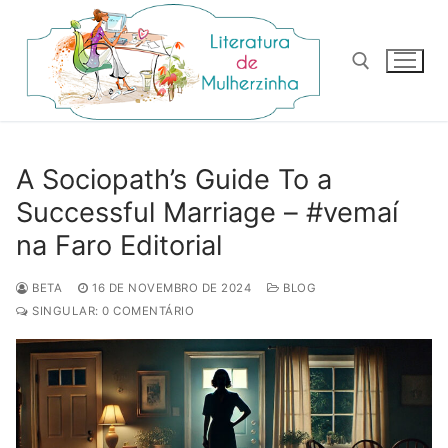
Pular
para
o
conteúdo
Pesquisar por:
A Sociopath’s Guide To a
Successful Marriage – #vemaí
na Faro Editorial
BETA
16 DE NOVEMBRO DE 2024
BLOG
SINGULAR: 0 COMENTÁRIO