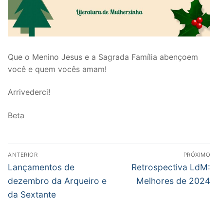
Que o Menino Jesus e a Sagrada Família abençoem
você e quem vocês amam!
Arrivederci!
Beta
Navegação
ANTERIOR
PRÓXIMO
de
Post
Próximo
Lançamentos de
Retrospectiva LdM:
anterior:
post:
Post
dezembro da Arqueiro e
Melhores de 2024
da Sextante