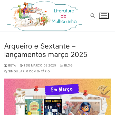
Pular
para
o
conteúdo
Pesquisar por:
Arqueiro e Sextante –
lançamentos março 2025
BETA
1 DE MARÇO DE 2025
BLOG
SINGULAR: 0 COMENTÁRIO