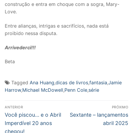
construção e entra em choque com a sogra, Mary-
Love.
Entre alianças, intrigas e sacrifícios, nada está
proibido nessa disputa.
Arrivederci!!!
Beta
Tagged
Ana Huang
,
dicas de livros
,
fantasia
,
Jamie
Harrow
,
Michael McDowell
,
Penn Cole
,
série
Navegação
ANTERIOR
PRÓXIMO
de
Post
Próximo
Você piscou… e o Abril
Sextante – lançamentos
anterior:
post:
Post
Imperdível 20 anos
abril 2025
chegou!