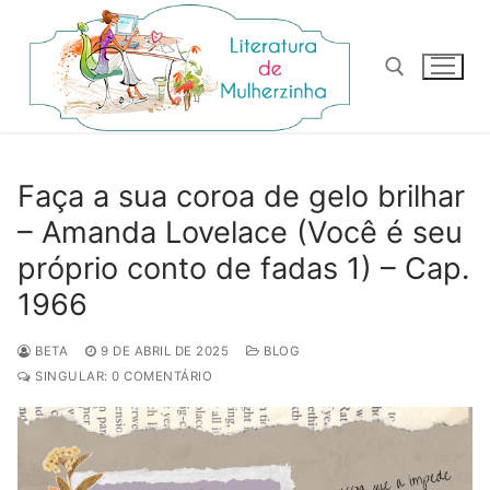
Pular
para
o
conteúdo
Pesquisar por:
Faça a sua coroa de gelo brilhar
– Amanda Lovelace (Você é seu
próprio conto de fadas 1) – Cap.
1966
BETA
9 DE ABRIL DE 2025
BLOG
SINGULAR: 0 COMENTÁRIO