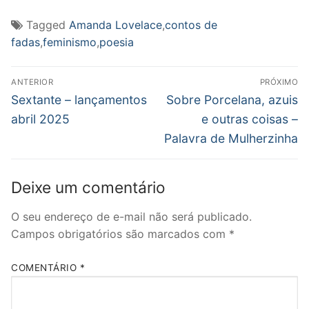
Tagged
Amanda Lovelace
,
contos de
fadas
,
feminismo
,
poesia
Navegação
ANTERIOR
PRÓXIMO
de
Post
Próximo
Sextante – lançamentos
Sobre Porcelana, azuis
anterior:
post:
Post
abril 2025
e outras coisas –
Palavra de Mulherzinha
Deixe um comentário
O seu endereço de e-mail não será publicado.
Campos obrigatórios são marcados com
*
COMENTÁRIO
*