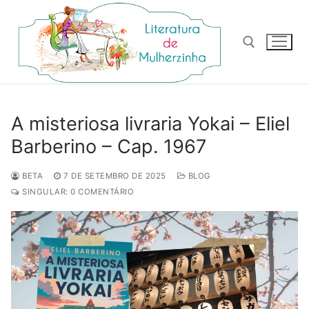
Pular
para
o
conteúdo
Pesquisar por:
A misteriosa livraria Yokai – Eliel
Barberino – Cap. 1967
BETA
7 DE SETEMBRO DE 2025
BLOG
SINGULAR: 0 COMENTÁRIO