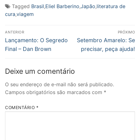
Tagged
Brasil
,
Eliel Barberino
,
Japão
,
literatura de
cura
,
viagem
Navegação
ANTERIOR
PRÓXIMO
de
Post
Próximo
Lançamento: O Segredo
Setembro Amarelo: Se
anterior:
post:
Post
Final – Dan Brown
precisar, peça ajuda!
Deixe um comentário
O seu endereço de e-mail não será publicado.
Campos obrigatórios são marcados com
*
COMENTÁRIO
*