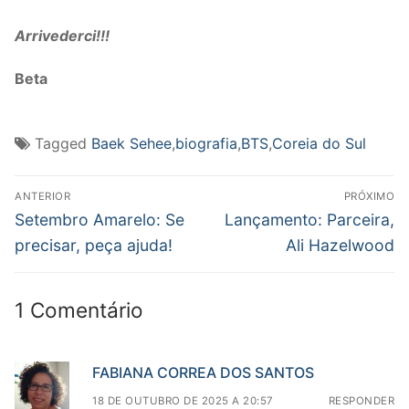
Arrivederci!!!
Beta
Tagged
Baek Sehee
,
biografia
,
BTS
,
Coreia do Sul
Navegação
ANTERIOR
PRÓXIMO
de
Post
Próximo
Setembro Amarelo: Se
Lançamento: Parceira,
anterior:
post:
Post
precisar, peça ajuda!
Ali Hazelwood
1 Comentário
FABIANA CORREA DOS SANTOS
18 DE OUTUBRO DE 2025 A 20:57
RESPONDER