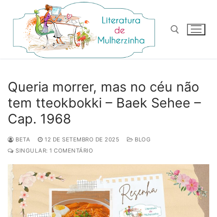
Pular
para
o
conteúdo
Pesquisar por:
Queria morrer, mas no céu não
tem tteokbokki – Baek Sehee –
Cap. 1968
BETA
12 DE SETEMBRO DE 2025
BLOG
SINGULAR: 1 COMENTÁRIO