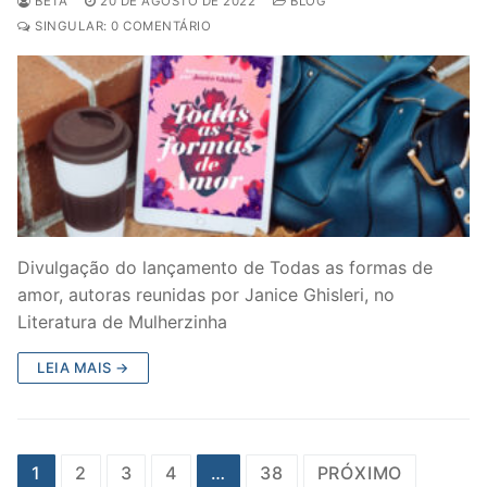
BETA
20 DE AGOSTO DE 2022
BLOG
SINGULAR: 0 COMENTÁRIO
Divulgação do lançamento de Todas as formas de
amor, autoras reunidas por Janice Ghisleri, no
Literatura de Mulherzinha
LEIA MAIS →
Paginação
1
2
3
4
…
38
PRÓXIMO