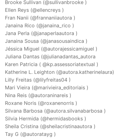
Brooke Sullivan (@sullivanbrooke )
Ellen Reys (@ellencreys )
Fran Nanii (@frannaniiautora )
Janaina Rico (@janaina_rico )
Jana Perla (@janaperlaautora )
Janaina Sousa (@janasousaindica )
Jéssica Miguel (@autorajessicamiguel )
Juliana Dantas (@julianadantas_autora
Karen Patricia ( @kp.assessoriatextual )
Katherine L. Leighton (@autora.katherinelaura)
Lilly Freitas (@lilyfreitas04 )
Mari Vieira (@marivieira_editoriais )
Nina Reis (@autoraninareis )
Roxane Noris (@roxanenorris )
Silvana Barbosa (@autora.silvanabarbosa )
Silvia Hermida (@hermidasbooks )
Sheila Cristina (@sheilacristinaautora )
Tay G (@autoratayg )