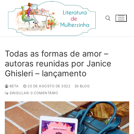
Pular
para
o
conteúdo
Pesquisar por:
Todas as formas de amor –
autoras reunidas por Janice
Ghisleri – lançamento
BETA
20 DE AGOSTO DE 2022
BLOG
SINGULAR: 0 COMENTÁRIO