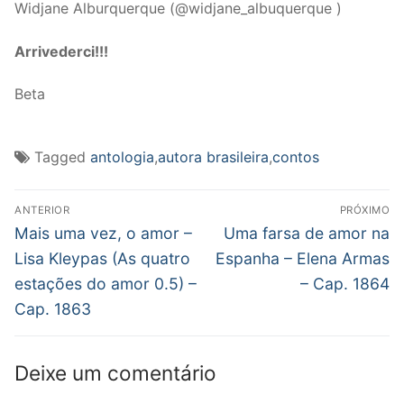
Widjane Alburquerque (@widjane_albuquerque )
Arrivederci!!!
Beta
Tagged
antologia
,
autora brasileira
,
contos
Navegação
ANTERIOR
PRÓXIMO
de
Post
Próximo
Mais uma vez, o amor –
Uma farsa de amor na
anterior:
post:
Post
Lisa Kleypas (As quatro
Espanha – Elena Armas
estações do amor 0.5) –
– Cap. 1864
Cap. 1863
Deixe um comentário