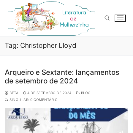
Pular
para
o
conteúdo
Pesquisar por:
Tag:
Christopher Lloyd
Arqueiro e Sextante: lançamentos
de setembro de 2024
BETA
4 DE SETEMBRO DE 2024
BLOG
SINGULAR: 0 COMENTÁRIO