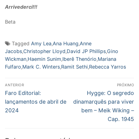
Arrivederci!!!
Beta
Tagged
Amy Lea
,
Ana Huang
,
Anne
Jacobs
,
Christopher Lloyd
,
David JP Phillips
,
Gino
Wickman
,
Haemin Sunim
,
Iberê Thenório
,
Mariana
Fulfaro
,
Mark C. Winters
,
Ramit Sethi
,
Rebecca Yarros
Navegação
ANTERIOR
PRÓXIMO
de
Post
Próximo
Faro Editorial:
Hygge: O segredo
anterior:
post:
Post
lançamentos de abril de
dinamarquês para viver
2024
bem – Meik Wiking –
Cap. 1945