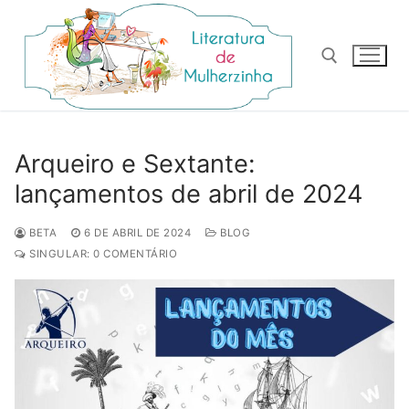
Pular
para
o
conteúdo
Pesquisar por:
Arqueiro e Sextante:
lançamentos de abril de 2024
BETA
6 DE ABRIL DE 2024
BLOG
SINGULAR: 0 COMENTÁRIO