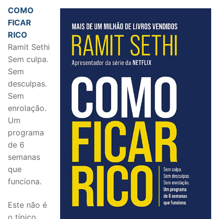
COMO
FICAR
RICO
Ramit Sethi
Sem culpa.
Sem
desculpas.
Sem
enrolação.
Um
programa
de 6
semanas
que
funciona.
Este não é
o típico