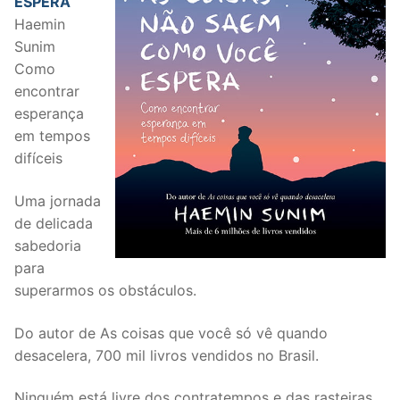
ESPERA
Haemin
Sunim
Como
encontrar
esperança
em tempos
difíceis
Uma jornada
de delicada
sabedoria
para
superarmos os obstáculos.
Do autor de As coisas que você só vê quando
desacelera, 700 mil livros vendidos no Brasil.
Ninguém está livre dos contratempos e das rasteiras