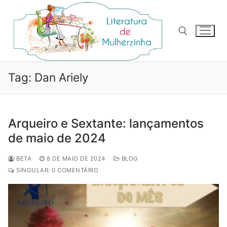
Pular
para
o
conteúdo
Pesquisar por:
Tag:
Dan Ariely
Arqueiro e Sextante: lançamentos
de maio de 2024
BETA
8 DE MAIO DE 2024
BLOG
SINGULAR: 0 COMENTÁRIO