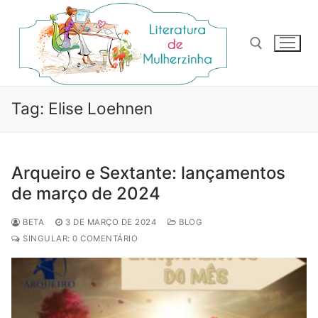
Pular
para
o
conteúdo
Pesquisar por:
Tag:
Elise Loehnen
Arqueiro e Sextante: lançamentos
de março de 2024
BETA
3 DE MARÇO DE 2024
BLOG
SINGULAR: 0 COMENTÁRIO