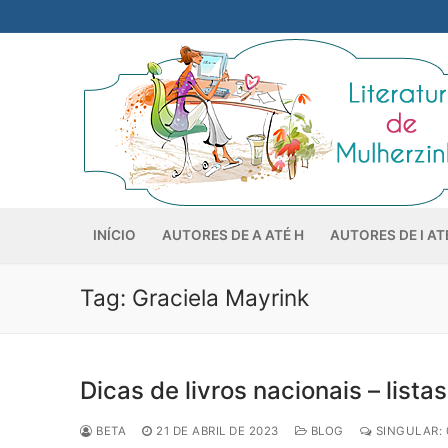
Pular
para
o
conteúdo
INÍCIO
AUTORES DE A ATÉ H
AUTORES DE I AT
Tag:
Graciela Mayrink
Dicas de livros nacionais – lista
BETA
21 DE ABRIL DE 2023
BLOG
SINGULAR: 