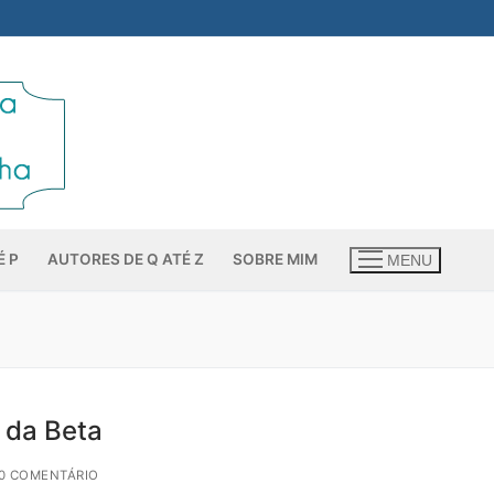
É P
AUTORES DE Q ATÉ Z
SOBRE MIM
MENU
s da Beta
0 COMENTÁRIO