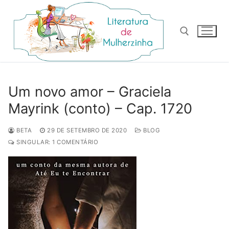
Pular
para
o
conteúdo
Pesquisar por:
Um novo amor – Graciela
Mayrink (conto) – Cap. 1720
BETA
29 DE SETEMBRO DE 2020
BLOG
SINGULAR: 1 COMENTÁRIO