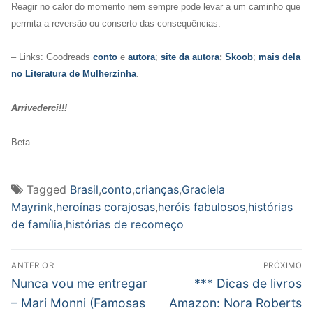
Reagir no calor do momento nem sempre pode levar a um caminho que
permita a reversão ou conserto das consequências.
– Links: Goodreads
conto
e
autora
;
site da autora
;
Skoob
;
mais dela
no Literatura de Mulherzinha
.
Arrivederci!!!
Beta
Tagged
Brasil
,
conto
,
crianças
,
Graciela
Mayrink
,
heroínas corajosas
,
heróis fabulosos
,
histórias
de família
,
histórias de recomeço
Navegação
ANTERIOR
PRÓXIMO
de
Post
Próximo
Nunca vou me entregar
*** Dicas de livros
anterior:
post:
Post
– Mari Monni (Famosas
Amazon: Nora Roberts