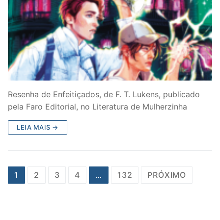
Resenha de Enfeitiçados, de F. T. Lukens, publicado
pela Faro Editorial, no Literatura de Mulherzinha
LEIA MAIS →
Paginação
1
2
3
4
…
132
PRÓXIMO
de
posts