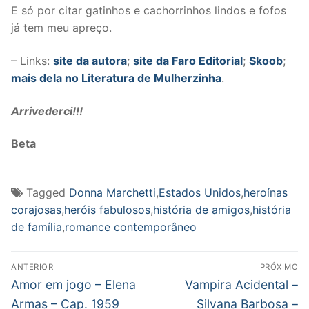
E só por citar gatinhos e cachorrinhos lindos e fofos
já tem meu apreço.
– Links:
site da autora
;
site da Faro Editorial
;
Skoob
;
mais dela no Literatura de Mulherzinha
.
Arrivederci!!!
Beta
Tagged
Donna Marchetti
,
Estados Unidos
,
heroínas
corajosas
,
heróis fabulosos
,
história de amigos
,
história
de família
,
romance contemporâneo
Navegação
ANTERIOR
PRÓXIMO
de
Post
Próximo
Amor em jogo – Elena
Vampira Acidental –
anterior:
post:
Post
Armas – Cap. 1959
Silvana Barbosa –