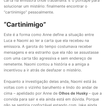
carta na emissora onde trabalhava. É o pontapé para
solucionar um mistério: finalmente encontrar o
“cartinimigo” pessoalmente.
“Cartinimigo”
Este é a forma como Anne define a situação entre
Luca e Naomi ao ler a carta que ela recebeu na
emissora. A garota do tempo costumava receber
mensagens e era estranho que ela não se assustasse
com uma carta tão agressiva e sem endereço de
remetente. Naomi contou a história e a amiga a
incentivou a ir atrás de desfazer o mistério.
Enquanto a investigação delas anda, Naomi está às
voltas com o vizinho barulhento e lindo do andar de
cima – apelidado por Anne de
Olhos de Husky
– que a
convida para sair e ela ainda está em dúvida. Porque
não se sentiria confortável estando com Jake ainda