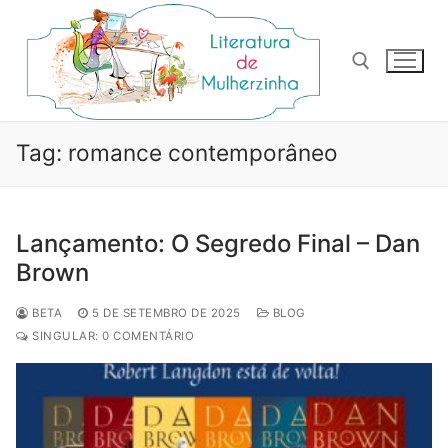
Pular
para
o
conteúdo
Pesquisar por:
Tag:
romance contemporâneo
Lançamento: O Segredo Final – Dan
Brown
BETA
5 DE SETEMBRO DE 2025
BLOG
SINGULAR: 0 COMENTÁRIO