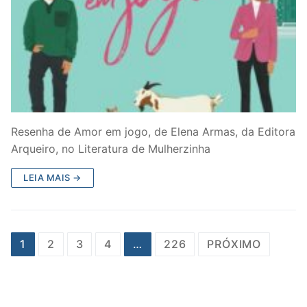
Resenha de Amor em jogo, de Elena Armas, da Editora
Arqueiro, no Literatura de Mulherzinha
LEIA MAIS →
Paginação
1
2
3
4
…
226
PRÓXIMO
de
posts