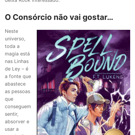
deixa Rook interessado.
O Consórcio não vai gostar…
Neste
universo,
toda a
magia está
nas Linhas
de Ley – é
a fonte que
abastece
as pessoas
que
conseguem
sentir,
absorver e
usar a