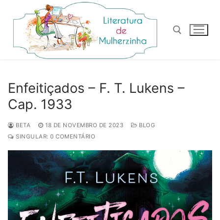
Pular
para
o
conteúdo
Pesquisar por:
Enfeitiçados – F. T. Lukens –
Cap. 1933
BETA
18 DE NOVEMBRO DE 2023
BLOG
SINGULAR: 0 COMENTÁRIO