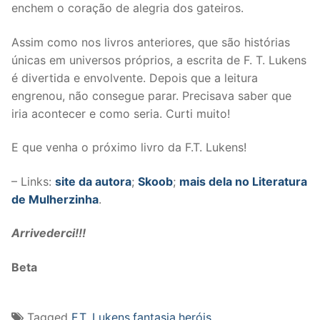
enchem o coração de alegria dos gateiros.
Assim como nos livros anteriores, que são histórias
únicas em universos próprios, a escrita de F. T. Lukens
é divertida e envolvente. Depois que a leitura
engrenou, não consegue parar. Precisava saber que
iria acontecer e como seria. Curti muito!
E que venha o próximo livro da F.T. Lukens!
– Links:
site da autora
;
Skoob
;
mais dela no Literatura
de Mulherzinha
.
Arrivederci!!!
Beta
Tagged
F.T. Lukens
,
fantasia
,
heróis