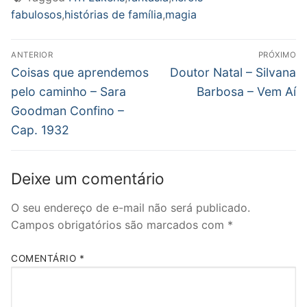
fabulosos
,
histórias de família
,
magia
Navegação
ANTERIOR
PRÓXIMO
de
Post
Próximo
Coisas que aprendemos
Doutor Natal – Silvana
anterior:
post:
Post
pelo caminho – Sara
Barbosa – Vem Aí
Goodman Confino –
Cap. 1932
Deixe um comentário
O seu endereço de e-mail não será publicado.
Campos obrigatórios são marcados com
*
COMENTÁRIO
*