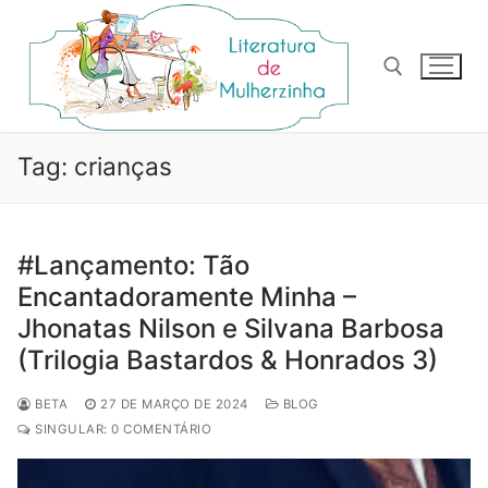
Pular
para
o
conteúdo
Pesquisar por:
Tag:
crianças
#Lançamento: Tão
Encantadoramente Minha –
Jhonatas Nilson e Silvana Barbosa
(Trilogia Bastardos & Honrados 3)
BETA
27 DE MARÇO DE 2024
BLOG
SINGULAR: 0 COMENTÁRIO