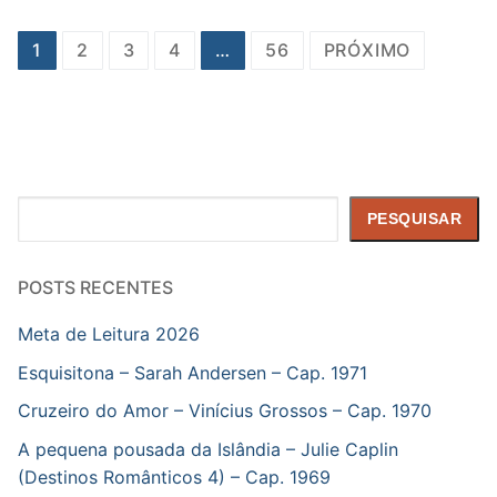
Paginação
1
2
3
4
…
56
PRÓXIMO
de
posts
Pesquisar
PESQUISAR
POSTS RECENTES
Meta de Leitura 2026
Esquisitona – Sarah Andersen – Cap. 1971
Cruzeiro do Amor – Vinícius Grossos – Cap. 1970
A pequena pousada da Islândia – Julie Caplin
(Destinos Românticos 4) – Cap. 1969