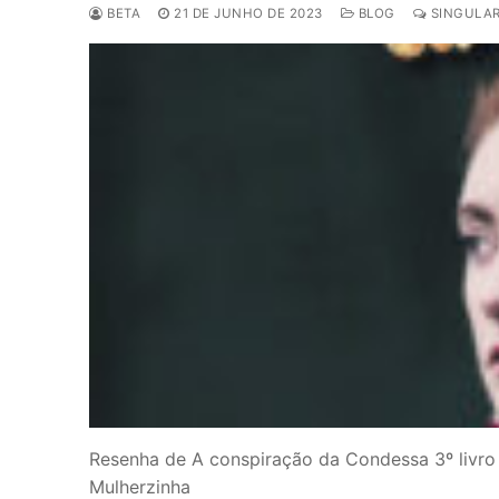
BETA
21 DE JUNHO DE 2023
BLOG
SINGULAR
Resenha de A conspiração da Condessa 3º livro d
Mulherzinha