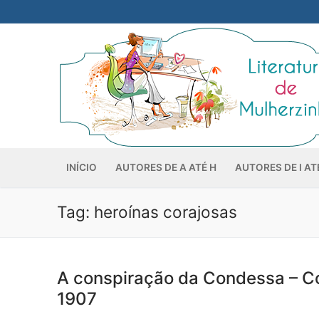
Pular
para
o
conteúdo
INÍCIO
AUTORES DE A ATÉ H
AUTORES DE I AT
Tag:
heroínas corajosas
A conspiração da Condessa – Co
1907