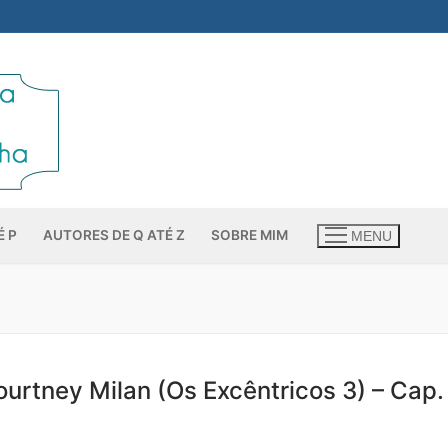
É P
AUTORES DE Q ATÉ Z
SOBRE MIM
MENU
urtney Milan (Os Excêntricos 3) – Cap.