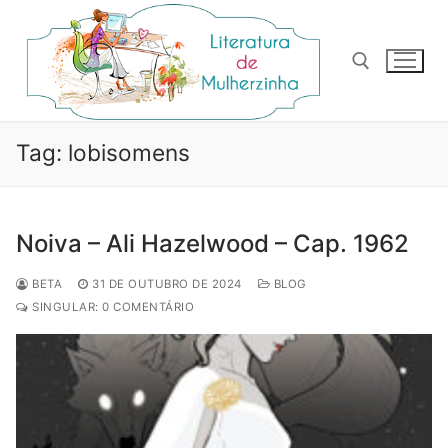
Pular
para
o
conteúdo
Pesquisar por:
Tag:
lobisomens
Noiva – Ali Hazelwood – Cap. 1962
BETA
31 DE OUTUBRO DE 2024
BLOG
SINGULAR: 0 COMENTÁRIO