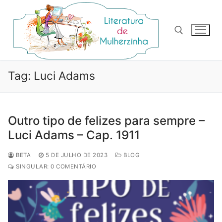
Pular
para
o
conteúdo
Pesquisar por:
Tag:
Luci Adams
Outro tipo de felizes para sempre –
Luci Adams – Cap. 1911
BETA
5 DE JULHO DE 2023
BLOG
SINGULAR: 0 COMENTÁRIO