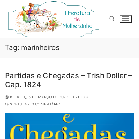
Pular
para
o
conteúdo
Pesquisar por:
Tag:
marinheiros
Partidas e Chegadas – Trish Doller –
Cap. 1824
BETA
6 DE MARÇO DE 2022
BLOG
SINGULAR: 0 COMENTÁRIO