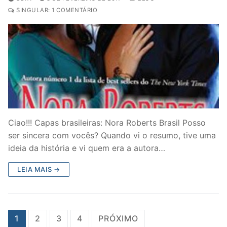
SINGULAR: 1 COMENTÁRIO
Ciao!!! Capas brasileiras: Nora Roberts Brasil Posso
ser sincera com vocês? Quando vi o resumo, tive uma
ideia da história e vi quem era a autora…
LEIA MAIS →
Paginação
1
2
3
4
PRÓXIMO