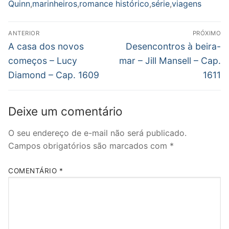
Quinn
,
marinheiros
,
romance histórico
,
série
,
viagens
Navegação
ANTERIOR
PRÓXIMO
de
Post
Próximo
A casa dos novos
Desencontros à beira-
anterior:
post:
Post
começos – Lucy
mar – Jill Mansell – Cap.
Diamond – Cap. 1609
1611
Deixe um comentário
O seu endereço de e-mail não será publicado.
Campos obrigatórios são marcados com
*
COMENTÁRIO
*