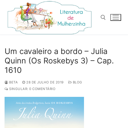
Pular
para
o
conteúdo
Pesquisar por:
Um cavaleiro a bordo – Julia
Quinn (Os Roskebys 3) – Cap.
1610
BETA
28 DE JULHO DE 2019
BLOG
SINGULAR: 0 COMENTÁRIO