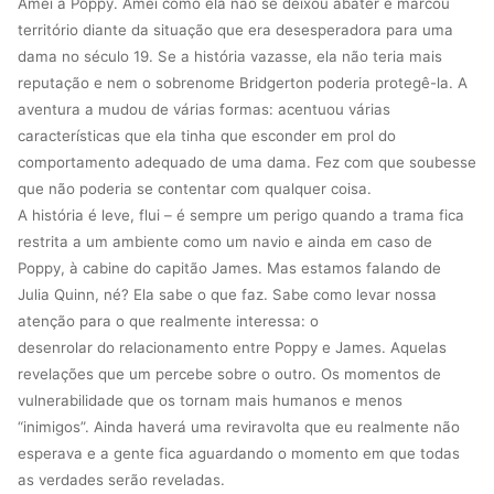
Amei a Poppy. Amei como ela não se deixou abater e marcou
território diante da situação que era desesperadora para uma
dama no século 19. Se a história vazasse, ela não teria mais
reputação e nem o sobrenome Bridgerton poderia protegê-la. A
aventura a mudou de várias formas: acentuou várias
características que ela tinha que esconder em prol do
comportamento adequado de uma dama. Fez com que soubesse
que não poderia se contentar com qualquer coisa.
A história é leve, flui – é sempre um perigo quando a trama fica
restrita a um ambiente como um navio e ainda em caso de
Poppy, à cabine do capitão James. Mas estamos falando de
Julia Quinn, né? Ela sabe o que faz. Sabe como levar nossa
atenção para o que realmente interessa: o
desenrolar do relacionamento entre Poppy e James. Aquelas
revelações que um percebe sobre o outro. Os momentos de
vulnerabilidade que os tornam mais humanos e menos
“inimigos”. Ainda haverá uma reviravolta que eu realmente não
esperava e a gente fica aguardando o momento em que todas
as verdades serão reveladas.