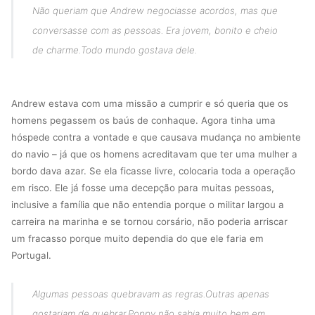
Não queriam que Andrew negociasse acordos, mas que
conversasse com as pessoas. Era jovem, bonito e cheio
de charme.
Todo mundo gostava dele.
Andrew estava com uma missão a cumprir e só queria que os
homens pegassem os baús de conhaque. Agora tinha uma
hóspede contra a vontade e que causava mudança no ambiente
do navio – já que os homens acreditavam que ter uma mulher a
bordo dava azar. Se ela ficasse livre, colocaria toda a operação
em risco. Ele já fosse uma decepção para muitas pessoas,
inclusive a família que não entendia porque o militar largou a
carreira na marinha e se tornou corsário, não poderia arriscar
um fracasso porque muito dependia do que ele faria em
Portugal.
Algumas pessoas quebravam as regras.
Outras apenas
gostariam de quebrar.
Poppy não sabia muito bem em