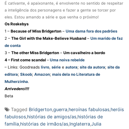
É cativante, é apaixonante, é envolvente no sentido de respeitar
a inteligência dos personagens e fazer a gente se torcer por
eles. Estou amando a série e que venha o próximo!
Os Roskebys
1 –
Because of Miss Bridgerton
–
Uma dama fora dos padrões
2 –
The Girl with the Make-Believe Husband
–
Um marido de faz
de conta
3 –
The other Miss Bridgerton
–
Um cavalheiro a bordo
4 – First come scandal
–
Uma noiva rebelde
– Links: Goodreads
livro
,
série
e
autora
;
site da autora
;
site da
editora
;
Skoob
;
Amazon
;
mais dela no Literatura de
Mulherzinha
.
Arrivederci!!!
Beta
Tagged
Bridgerton
,
guerra
,
heroínas fabulosas
,
heróis
fabulosos
,
histórias de amigos/as
,
histórias de
família
,
histórias de irmãos/as
,
Inglaterra
,
Julia