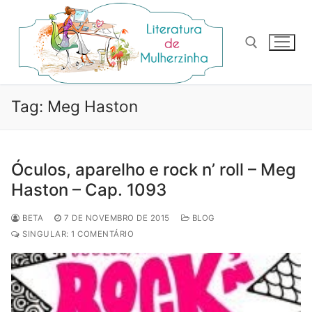
Pular
para
o
conteúdo
Pesquisar por:
Tag:
Meg Haston
Óculos, aparelho e rock n’ roll – Meg
Haston – Cap. 1093
BETA
7 DE NOVEMBRO DE 2015
BLOG
SINGULAR: 1 COMENTÁRIO