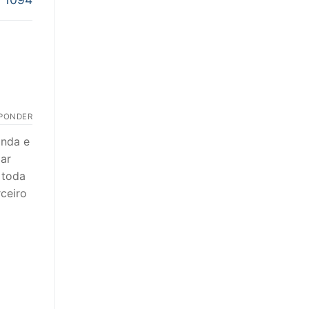
PONDER
inda e
ar
 toda
rceiro