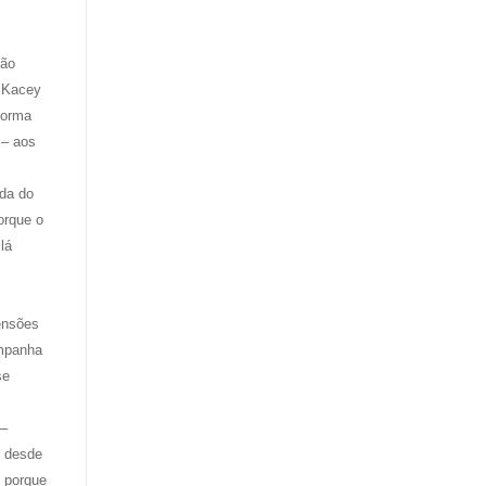
são
a Kacey
forma
 – aos
ida do
orque o
lá
ensões
ampanha
se
 –
s desde
, porque