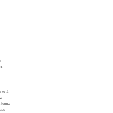
a
a.
e está
ar
 forma,
 aos