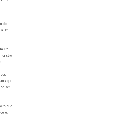
ra dos
 Há um
o
 muito.
 monstro
e
 dos
uras que
ece ser
olta que
ece e,