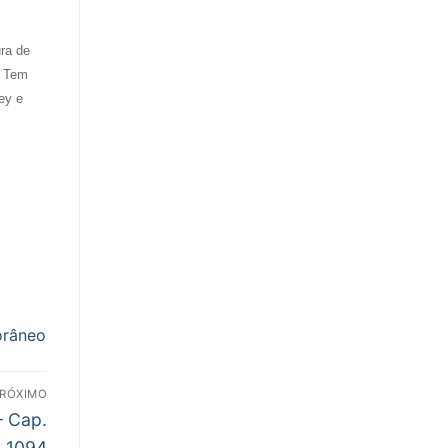
ra de
. Tem
ey e
orâneo
RÓXIMO
– Cap.
1094