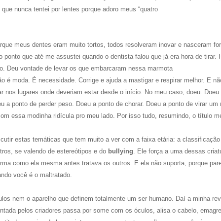
o que nunca tentei por lentes porque adoro meus “quatro
orque meus dentes eram muito tortos, todos resolveram inovar e nasceram fo
ponto que até me assustei quando o dentista falou que já era hora de tirar.
lho. Deu vontade de levar os que embarcaram nessa marmota
ão é moda. É necessidade. Corrige e ajuda a mastigar e respirar melhor. E nã
nar nos lugares onde deveriam estar desde o início. No meu caso, doeu. Doeu
u a ponto de perder peso. Doeu a ponto de chorar. Doeu a ponto de virar um
com essa modinha ridícula pro meu lado. Por isso tudo, resumindo, o título m
cutir estas temáticas que tem muito a ver com a faixa etária: a classificação
tros, se valendo de estereótipos e do
bullying
. Ele força a uma dessas criat
rma como ela mesma antes tratava os outros. E ela não suporta, porque par
uando você é o maltratado.
los nem o aparelho que definem totalmente um ser humano. Daí a minha rev
sentada pelos criadores passa por some com os óculos, alisa o cabelo, emagr