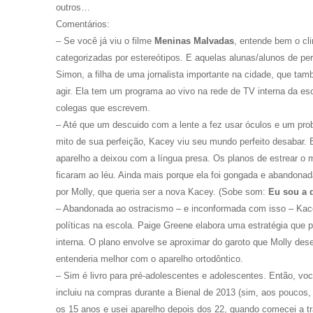
outros…
Comentários:
– Se você já viu o filme
Meninas Malvadas
, entende bem o cl
categorizadas por estereótipos. E aquelas alunas/alunos de p
Simon, a filha de uma jornalista importante na cidade, que tamb
agir. Ela tem um programa ao vivo na rede de TV interna da es
colegas que escrevem.
– Até que um descuido com a lente a fez usar óculos e um prob
mito de sua perfeição, Kacey viu seu mundo perfeito desabar. 
aparelho a deixou com a língua presa. Os planos de estrear o 
ficaram ao léu. Ainda mais porque ela foi gongada e abandona
por Molly, que queria ser a nova Kacey. (Sobe som:
Eu sou a 
– Abandonada ao ostracismo – e inconformada com isso – Kac
políticas na escola. Paige Greene elabora uma estratégia que 
interna. O plano envolve se aproximar do garoto que Molly de
entenderia melhor com o aparelho ortodôntico.
– Sim é livro para pré-adolescentes e adolescentes. Então, voc
incluiu na compras durante a Bienal de 2013 (sim, aos poucos
os 15 anos e usei aparelho depois dos 22, quando comecei a t