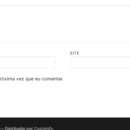
SITE
róxima vez que eu comentar.
a – Distribuído por
Customify
.