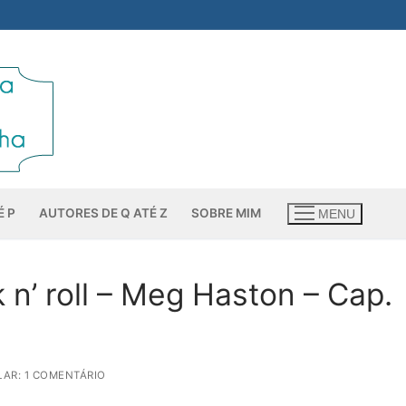
É P
AUTORES DE Q ATÉ Z
SOBRE MIM
MENU
 n’ roll – Meg Haston – Cap.
AR: 1 COMENTÁRIO