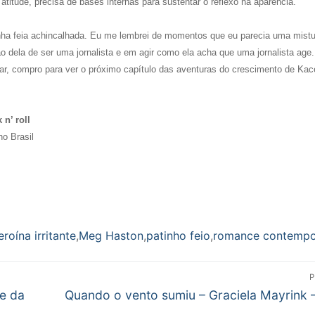
titude, precisa de bases internas para sustentar o reflexo na aparência.
tinha feia achincalhada. Eu me lembrei de momentos que eu parecia uma mistu
ão dela de ser uma jornalista e em agir como ela acha que uma jornalista age
ar, compro para ver o próximo capítulo das aventuras do crescimento de Kac
 n’ roll
no Brasil
eroína irritante
,
Meg Haston
,
patinho feio
,
romance contemp
P
Próximo
e da
Quando o vento sumiu – Graciela Mayrink 
post: