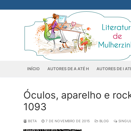
Pular
para
o
conteúdo
INÍCIO
AUTORES DE A ATÉ H
AUTORES DE I AT
Óculos, aparelho e rock
1093
BETA
7 DE NOVEMBRO DE 2015
BLOG
SINGUL