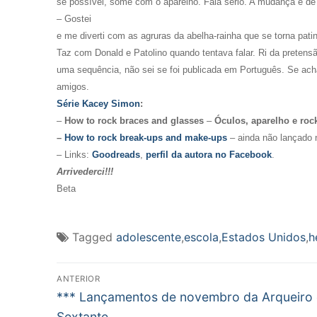
se possível, some com o aparelho. Fala sério. A mudança é de a
– Gostei
e me diverti com as agruras da abelha-rainha que se torna pa
Taz com Donald e Patolino quando tentava falar. Ri da pretens
uma sequência, não sei se foi publicada em Português. Se ach
amigos.
Série Kacey Simon
:
–
How to rock braces and glasses
–
Óculos, aparelho e rock
–
How to rock break-ups and make-ups
– ainda não lançado 
– Links:
Goodreads
,
perfil da autora no Facebook
.
Arrivederci!!!
Beta
Tagged
adolescente
,
escola
,
Estados Unidos
,
h
Navegação
ANTERIOR
Post
de
*** Lançamentos de novembro da Arqueiro 
anterior:
Sextante