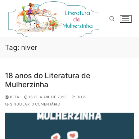
Pular
para
o
conteúdo
Pesquisar por:
Tag:
niver
18 anos do Literatura de
Mulherzinha
BETA
16 DE ABRIL DE 2023
BLOG
SINGULAR: 0 COMENTÁRIO