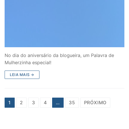
No dia do aniversário da blogueira, um Palavra de
Mulherzinha especial!
LEIA MAIS →
Paginação
1
2
3
4
…
35
PRÓXIMO
de
posts