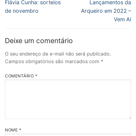
de
Post
Próximo
Flávia Cunha: sorteios
Lançamentos da
anterior:
post:
Post
de novembro
Arqueiro em 2022 –
Vem Aí
Deixe um comentário
O seu endereço de e-mail não será publicado.
Campos obrigatórios são marcados com
*
COMENTÁRIO
*
NOME
*