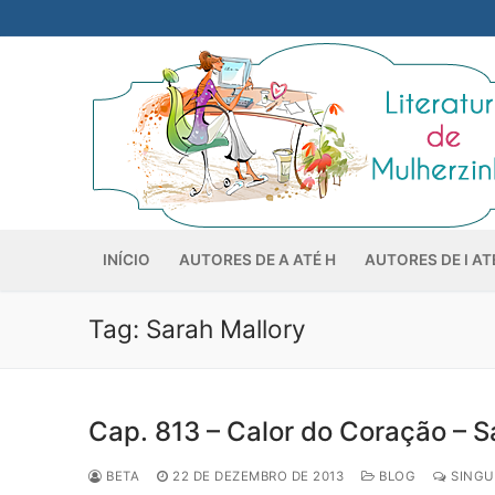
Pular
para
o
conteúdo
INÍCIO
AUTORES DE A ATÉ H
AUTORES DE I AT
Tag:
Sarah Mallory
Cap. 813 – Calor do Coração – S
BETA
22 DE DEZEMBRO DE 2013
BLOG
SINGU