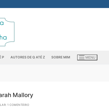
É P
AUTORES DE Q ATÉ Z
SOBRE MIM
MENU
arah Mallory
LAR: 1 COMENTÁRIO