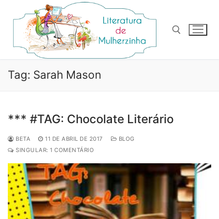
Pular
para
o
conteúdo
Pesquisar por:
Tag:
Sarah Mason
*** #TAG: Chocolate Literário
BETA
11 DE ABRIL DE 2017
BLOG
SINGULAR: 1 COMENTÁRIO