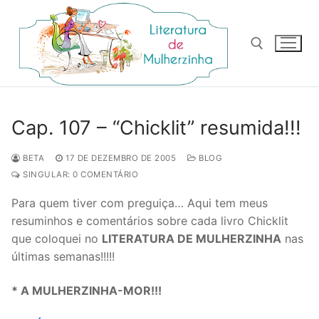
Pular
para
o
conteúdo
Pesquisar por:
Cap. 107 – “Chicklit” resumida!!!
BETA
17 DE DEZEMBRO DE 2005
BLOG
SINGULAR: 0 COMENTÁRIO
Para quem tiver com preguiça… Aqui tem meus
resuminhos e comentários sobre cada livro Chicklit
que coloquei no
LITERATURA DE MULHERZINHA
nas
últimas semanas!!!!!
* A MULHERZINHA-MOR!!!