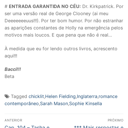
#
ENTRADA GARANTIDA NO CÉU:
Dr. Kirkpatrick. Por
ser uma versão real de George Clooney (ai meu
Deeeeeeeuus!!!). Por ter bom humor. Por não estranhar
as aparições constantes de Holly na emergência pelos
motivos mais loucos. E que pena que não é real…
À medida que eu for lendo outros livros, acrescento
aqui!!!
Bacci!!!
Beta
Tagged
chicklit
,
Helen Fielding
,
Inglaterra
,
romance
contemporâneo
,
Sarah Mason
,
Sophie Kinsella
Navegação
ANTERIOR
PRÓXIMO
de
Post
Próximo
Cap. 104 – Tasha e
*** Mais respostas e