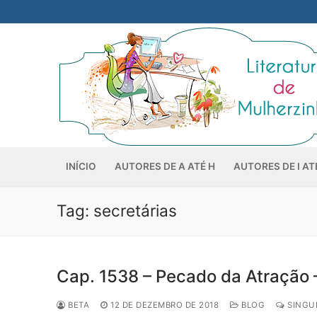
Pular
para
o
conteúdo
INÍCIO
AUTORES DE A ATÉ H
AUTORES DE I AT
Tag:
secretárias
Cap. 1538 – Pecado da Atração 
BETA
12 DE DEZEMBRO DE 2018
BLOG
SINGUL