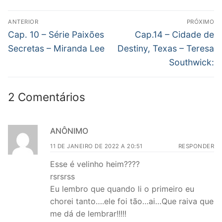
Navegação
ANTERIOR
PRÓXIMO
de
Post
Próximo
Cap. 10 – Série Paixões
Cap.14 – Cidade de
anterior:
post:
Post
Secretas – Miranda Lee
Destiny, Texas – Teresa
Southwick:
2 Comentários
ANÔNIMO
11 DE JANEIRO DE 2022 A 20:51
RESPONDER
Esse é velinho heim????
rsrsrss
Eu lembro que quando li o primeiro eu
chorei tanto….ele foi tão…ai…Que raiva que
me dá de lembrar!!!!!