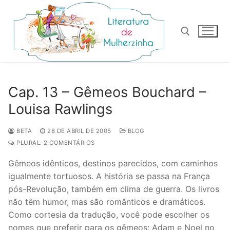
Pular
para
o
conteúdo
Pesquisar por:
Cap. 13 – Gêmeos Bouchard –
Louisa Rawlings
BETA
28 DE ABRIL DE 2005
BLOG
PLURAL: 2 COMENTÁRIOS
Gêmeos idênticos, destinos parecidos, com caminhos
igualmente tortuosos. A história se passa na França
pós-Revolução, também em clima de guerra. Os livros
não têm humor, mas são românticos e dramáticos.
Como cortesia da tradução, você pode escolher os
nomes que preferir para os gêmeos: Adam e Noel no