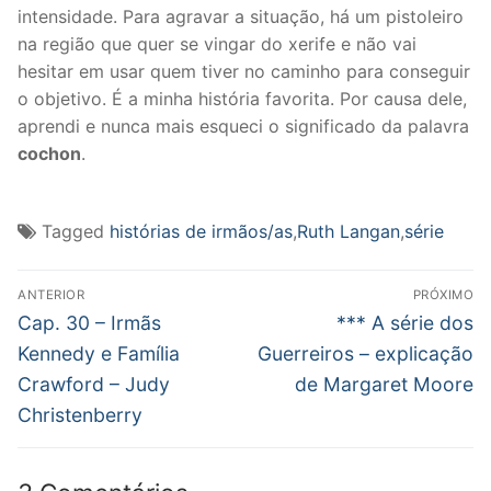
intensidade. Para agravar a situação, há um pistoleiro
na região que quer se vingar do xerife e não vai
hesitar em usar quem tiver no caminho para conseguir
o objetivo. É a minha história favorita. Por causa dele,
aprendi e nunca mais esqueci o significado da palavra
cochon
.
Tagged
histórias de irmãos/as
,
Ruth Langan
,
série
Navegação
ANTERIOR
PRÓXIMO
de
Post
Próximo
Cap. 30 – Irmãs
*** A série dos
anterior:
post:
Post
Kennedy e Família
Guerreiros – explicação
Crawford – Judy
de Margaret Moore
Christenberry