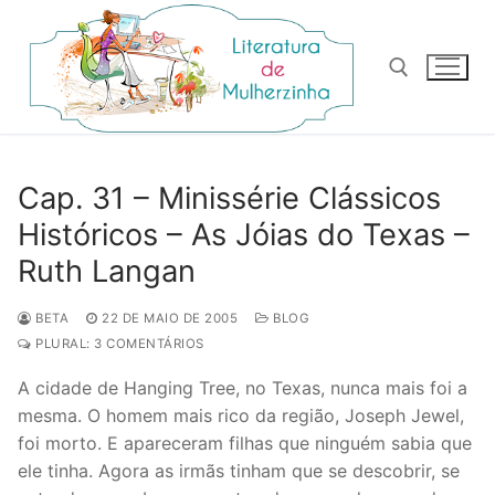
Pular
para
o
conteúdo
Pesquisar por:
Cap. 31 – Minissérie Clássicos
Históricos – As Jóias do Texas –
Ruth Langan
BETA
22 DE MAIO DE 2005
BLOG
PLURAL: 3 COMENTÁRIOS
A cidade de Hanging Tree, no Texas, nunca mais foi a
mesma. O homem mais rico da região, Joseph Jewel,
foi morto. E apareceram filhas que ninguém sabia que
ele tinha. Agora as irmãs tinham que se descobrir, se