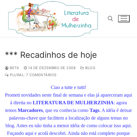
Pular
para
o
conteúdo
Pesquisar por:
*** Recadinhos de hoje
BETA
14 DE DEZEMBRO DE 2008
BLOG
PLURAL: 7 COMENTÁRIOS
Ciao a tutte e tutti!
Prometi novidades neste final de semana e elas já apareceram aqui
à direita no
LITERATURA DE MULHERZINHA
: agora
temos
Marcadores
, que eu conhecia como
Tags
. A idéia é deixar
palavras-chave que facilitem a localização de alguns temas no
blog. Antes eu não tinha a menor idéia de como colocar isso aqui.
Fuçando aqui e acolá descobri. Ainda não está completo porque