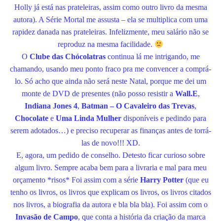
Holly já está nas prateleiras, assim como outro livro da mesma
autora). A Série Mortal me assusta – ela se multiplica com uma
rapidez danada nas prateleiras. Infelizmente, meu salário não se
reproduz na mesma facilidade.
O
Clube das Chócolatras
continua lá me intrigando, me
chamando, usando meu ponto fraco pra me convencer a comprá-
lo. Só acho que ainda não será neste Natal, porque me dei um
monte de DVD de presentes (não posso resistir a
Wall.E
,
Indiana Jones 4
,
Batman – O Cavaleiro das Trevas
,
Chocolate
e
Uma Linda Mulher
disponíveis e pedindo para
serem adotados…) e preciso recuperar as finanças antes de torrá-
las de novo!!! XD.
E, agora, um pedido de conselho. Detesto ficar curioso sobre
algum livro. Sempre acaba bem para a livraria e mal para meu
orçamento *risos* Foi assim com a série
Harry Potter
(que eu
tenho os livros, os livros que explicam os livros, os livros citados
nos livros, a biografia da autora e bla bla bla). Foi assim com o
Invasão de Campo
, que conta a história da criação da marca