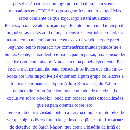
passei o sábado e o domingo por conta disso: acrescentar
marcadores em TODAS as postagens leva muito tempo! Mas
estou confiante de que logo, logo estará atualizado.
Por isso, não teve atualização hoje. Foi até bom para dar tempo de
organizar as coisas aqui e forçar meus três neurônios em férias a
retornarem para lembrar o que eu estava fazendo e onde parei…
Segundo, tenho reparado nos comentários muitos pedidos de e-
books. Gente, eu não tenho e-books para repassar, não consigo ler
os livros no computador. Ainda sou uma papel-dependente. Por
isso, o melhor caminho para conseguir os livros que cito em e-
books (se tiver disponível) é entrar em algum grupo de leitores e
leitoras de romances – tipo o Adoro Romances, do Yahoo e
também do Orkut (que tem uma comunidade relacionada
exclusiva sobre e-books), onde tem pessoas mais especializadas
que eu para orientar sobre isso.
Terceiro, dei uma visitada ontem à livraria e fiquei muito feliz de
ver que alguns livros foram lançados (a seqüência de
Um amor
de detetive
, de Sarah Mason, que conta a história da irmã da