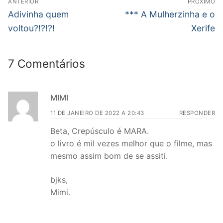
ANTERIOR
PRÓXIMO
de
Post
Próximo
Adivinha quem
*** A Mulherzinha e o
anterior:
post:
Post
voltou?!?!?!
Xerife
7 Comentários
MIMI
11 DE JANEIRO DE 2022 A 20:43
RESPONDER
Beta, Crepúsculo é MARA.
o livro é mil vezes melhor que o filme, mas
mesmo assim bom de se assiti.
bjks,
Mimi.