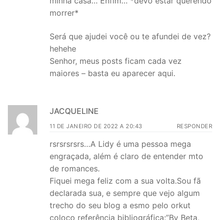
minha casa… Enfim… *devo estar querendo
morrer*
Será que ajudei você ou te afundei de vez?
hehehe
Senhor, meus posts ficam cada vez
maiores – basta eu aparecer aqui.
JACQUELINE
11 DE JANEIRO DE 2022 A 20:43
RESPONDER
rsrsrsrsrs…A Lidy é uma pessoa mega
engraçada, além é claro de entender mto
de romances.
Fiquei mega feliz com a sua volta.Sou fã
declarada sua, e sempre que vejo algum
trecho do seu blog a esmo pelo orkut
coloco referência bibliográfica:”By Beta,