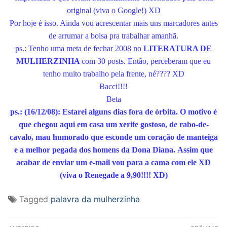
original (viva o Google!) XD
Por hoje é isso. Ainda vou acrescentar mais uns marcadores antes
de arrumar a bolsa pra trabalhar amanhã.
ps.: Tenho uma meta de fechar 2008 no
LITERATURA DE
MULHERZINHA
com 30 posts. Então, perceberam que eu
tenho muito trabalho pela frente, né???? XD
Bacci!!!!
Beta
ps.: (16/12/08): Estarei alguns dias fora de órbita. O motivo é
que chegou aqui em casa um xerife gostoso, de rabo-de-
cavalo, mau humorado que esconde um coração de manteiga
e a melhor pegada dos homens da Dona Diana.
Assim que
acabar de enviar um e-mail vou para a cama com ele XD
(viva o Renegade a 9,90!!!! XD)
Tagged
palavra da mulherzinha
Navegação