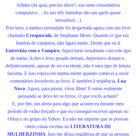
Adidas (da qual, preciso dizer?, sou uma consumidora
compulsiva… As tais três listrinhas são um apelo quase
irresistível…)
Pois bem, a minha curiosidade foi despertada agora com um livro
chamado
Crespúsculo
, de Stephanie Meier. Quando vi que era
história de vampiros, não liguei muito. Desde que eu li
Entrevista com o Vampiro
, fiquei meio ressabiada com este tipo
de trama. Achei o livro pesado demais, depressivo demais e,
definitivamente, apesar de ser excelente, não é meu tipo de leitura
favorita. E isso estava em minha mente quando comecei a ouvir
comentários favoráveis ao livro. E também à seqüência,
Lua
Nova
. Agora, para piorar, virou filme! E estou realmente
pensando se devo ler os livros. O que vocês acham?
E, por fim, um alerta para algo que aconteceu durante meu
período de exílio forçado e que eu consegui escrever apenas no
Orkut e no grupo do Yahoo. Eu não me importo que as pessoas
citem coisas escritas no
LITERATURA DE
MULHERZINHA
. Isso me deixa orgulhosa de que as pessoas