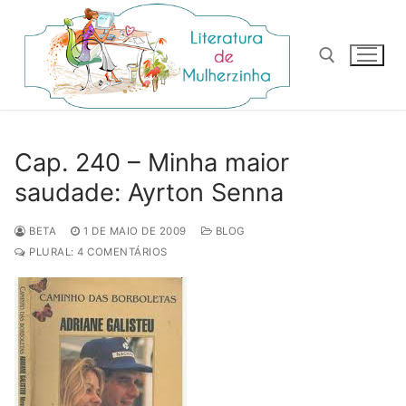
Pular
para
o
conteúdo
Pesquisar por:
Cap. 240 – Minha maior
saudade: Ayrton Senna
BETA
1 DE MAIO DE 2009
BLOG
PLURAL: 4 COMENTÁRIOS