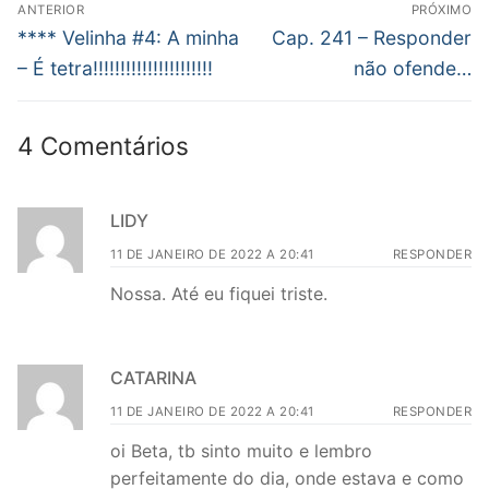
Navegação
ANTERIOR
PRÓXIMO
de
Post
Próximo
**** Velinha #4: A minha
Cap. 241 – Responder
anterior:
post:
Post
– É tetra!!!!!!!!!!!!!!!!!!!!!!
não ofende…
4 Comentários
LIDY
11 DE JANEIRO DE 2022 A 20:41
RESPONDER
Nossa. Até eu fiquei triste.
CATARINA
11 DE JANEIRO DE 2022 A 20:41
RESPONDER
oi Beta, tb sinto muito e lembro
perfeitamente do dia, onde estava e como