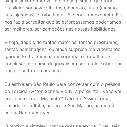
simplesmente para vê-lo ser nas pistas o que todo
brasileiro sonhava: vitorioso, honesto, justo (mesmo
nas injustiças) e trabalhador. Ele era bom exemplo. Ele
nos fazia acreditar que se esforçássemos poderíamos
ser melhores, ser campeões nas nossas habilidades.
E hoje, depois de tantas matérias, tantos programas,
tantas homenagens, eu ainda surpresa me vi tentando
ignorar. Eu fiz a minha monografia, o trabalho de
conclusão do curso de jornalismo sobre ele, sobre por
que ele se tornou um mito.
Eu estive em São Paulo para conversar com o pessoal
da Torcida Ayrton Senna. E ouvi a pergunta: “Você vai
no Cemitério do Morumbi?” Não fui. Assim como,
quando for à Itália, não irei a San Marino, não irei à
Ímola. Não quero ver.
O motivo é simples: porque doia na época. Doeu seis