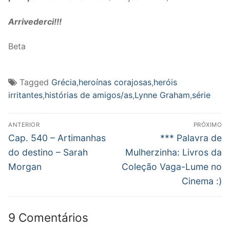
Arrivederci!!!
Beta
Tagged
Grécia
,
heroínas corajosas
,
heróis
irritantes
,
histórias de amigos/as
,
Lynne Graham
,
série
Navegação
ANTERIOR
PRÓXIMO
de
Post
Próximo
Cap. 540 – Artimanhas
*** Palavra de
anterior:
post:
Post
do destino – Sarah
Mulherzinha: Livros da
Morgan
Coleção Vaga-Lume no
Cinema :)
9 Comentários