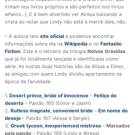
irritam nos livros próprios e são perfeitos nos livros
alheios…). E é bem divertido ver Atreus baixando a
crista ao notar que Lindy não está à mercê dele, não.
– A autora tem
site oficial
e podemos encontrar
informações sobre ela na
Wikipedia
e no
Fantastic
Fiction
. Este é o terceiro da trilogia
Noivas Grávidas
,
que já foi totalmente lançada e identificada como
série. As outras duas histórias são de Alissa e Elinor,
as amigas com quem Lindy dividiu apartamento na
época da faculdade.
1.
Desert prince, bride of innocence
–
Feitiço do
deserto
– Paixão 165 (Elinor e Jasim)
2.
Rutless magnate, convenient bride
–
Em nome do
desejo
– Paixão 167 (Alissa e Sergei)
3.
Greek tycoon, inexperienced mistress
–
Marcados
pela paixão
– Paixão 169 (Lindy e Atreus)