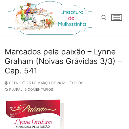
Pular
para
o
conteúdo
Pesquisar por:
Marcados pela paixão – Lynne
Graham (Noivas Grávidas 3/3) –
Cap. 541
BETA
25 DE MARÇO DE 2012
BLOG
PLURAL: 9 COMENTÁRIOS