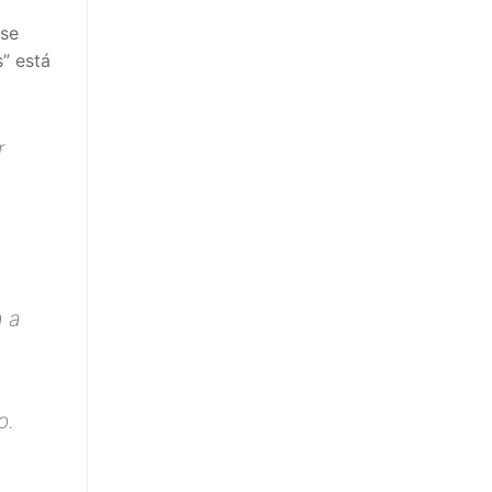
 se
” está
r
m
a a
o.