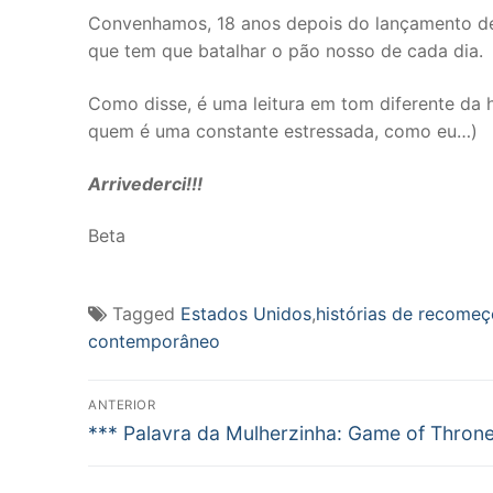
Convenhamos, 18 anos depois do lançamento deste
que tem que batalhar o pão nosso de cada dia.
Como disse, é uma leitura em tom diferente da
quem é uma constante estressada, como eu…)
Arrivederci!!!
Beta
Tagged
Estados Unidos
,
histórias de recomeç
contemporâneo
Navegação
ANTERIOR
Post
de
*** Palavra da Mulherzinha: Game of Thron
anterior:
Post