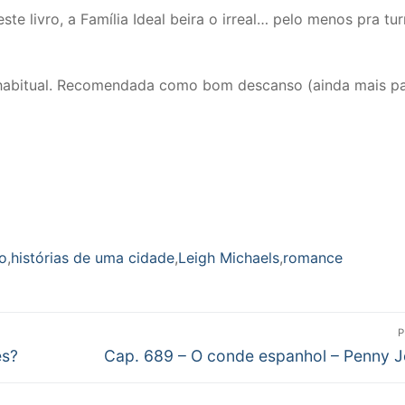
 livro, a Família Ideal beira o irreal… pelo menos pra tu
 habitual. Recomendada como bom descanso (ainda mais p
o
,
histórias de uma cidade
,
Leigh Michaels
,
romance
P
Próximo
es?
Cap. 689 – O conde espanhol – Penny 
post: