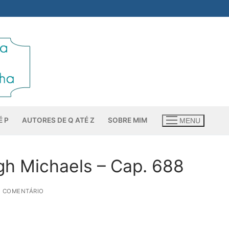
É P
AUTORES DE Q ATÉ Z
SOBRE MIM
MENU
gh Michaels – Cap. 688
1 COMENTÁRIO