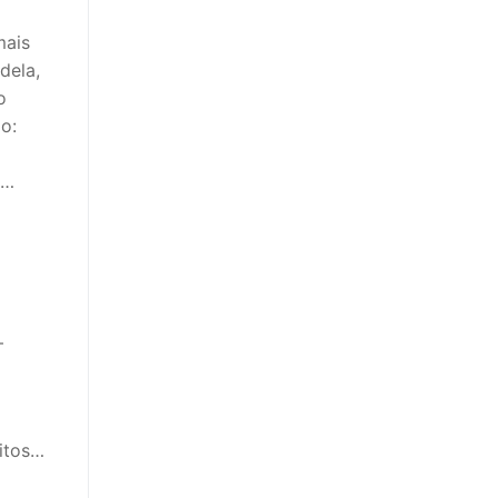
mais
dela,
o
o:
a…
–
eitos…