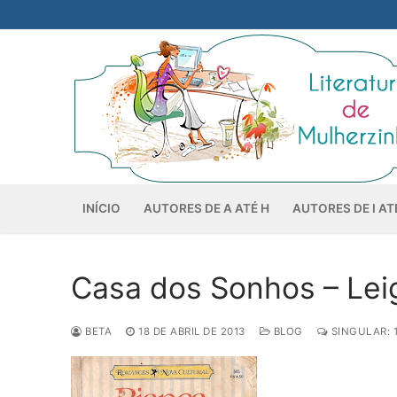
Pular
para
o
conteúdo
INÍCIO
AUTORES DE A ATÉ H
AUTORES DE I AT
Casa dos Sonhos – Lei
BETA
18 DE ABRIL DE 2013
BLOG
SINGULAR: 