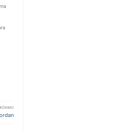
rma
ara
RÓXIMO
Jordan