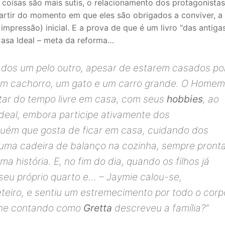
coisas são mais sutis, o relacionamento dos protagonistas
artir do momento em que eles são obrigados a conviver, a
pressão) inicial. E a prova de que é um livro “das antigas
Casa Ideal – meta da reforma…
nados um pelo outro, apesar de estarem casados po
s, um cachorro, um gato e um carro grande. O Home
utar do tempo livre em casa, com seus
hobbies
, ao
 Ideal, embora participe ativamente dos
uém que gosta de ficar em casa, cuidando dos
m uma cadeira de balanço na cozinha, sempre pront
 história. E, no fim do dia, quando os filhos já
 seu próprio quarto e… – Jaymie calou-se,
eiro, e sentiu um estremecimento por todo o corp
 lhe contando como
Gretta
descreveu a família?”