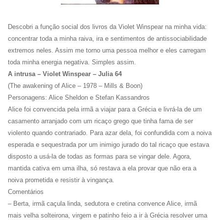
Descobri a função social dos livros da Violet Winspear na minha vida:
concentrar toda a minha raiva, ira e sentimentos de antissociabilidade
extremos neles. Assim me torno uma pessoa melhor e eles carregam
toda minha energia negativa. Simples assim.
A intrusa – Violet Winspear – Julia 64
(The awakening of Alice – 1978 – Mills & Boon)
Personagens: Alice Sheldon e Stefan Kassandros
Alice foi convencida pela irmã a viajar para a Grécia e livrá-la de um
casamento arranjado com um ricaço grego que tinha fama de ser
violento quando contrariado. Para azar dela, foi confundida com a noiva
esperada e sequestrada por um inimigo jurado do tal ricaço que estava
disposto a usá-la de todas as formas para se vingar dele. Agora,
mantida cativa em uma ilha, só restava a ela provar que não era a
noiva prometida e resistir à vingança.
Comentários
– Berta, irmã caçula linda, sedutora e cretina convence Alice, irmã
mais velha solteirona, virgem e patinho feio a ir à Grécia resolver uma