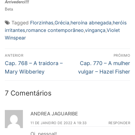
Arrivederci!!!
Beta
Tagged
Florzinhas
,
Grécia
,
heroína abnegada
,
heróis
irritantes
,
romance contemporâneo
,
vingança
,
Violet
Winspear
Navegação
ANTERIOR
PRÓXIMO
de
Post
Próximo
Cap. 768 – A traidora –
Cap. 770 – A mulher
anterior:
post:
Post
Mary Wibberley
vulgar – Hazel Fisher
7 Comentários
ANDREA JAGUARIBE
11 DE JANEIRO DE 2022 A 19:33
RESPONDER
Oi, pessoal!