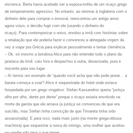
encrenca. Berta havia aceitado ser a esposa-troféu de um ricaço grego
de temperamento agressivo. No entanto, ao retornar à Inglaterra com o
dinheiro dele para comprar o enxoval, reencontrou um antigo amor,
agora viúvo, e decidiu fugir com ele (usando o dinheiro do
ricaço). Para contemporizar o noivo, enrolou a irmã com histórias sobre
a retaliação que ele poderia fazer e convenceu a abnegada virgem da
vez a viajar pra Grécia para explicar pessoalmente e tentar clemência.
– Ok, só mesmo a bondosa Alice para não entender todo o plano da
jararaca da irmã: caiu fora e despachou a outra, desavisada, pura e
inocente para seu lugar.
– Aí temos um exemplo de “quando você acha que não pode piorar… a
barata começa a voar”! Alice é sequestrada do hotel onde estava
hospedada por um grego vingativo: Stefan Kassandros queria “justiça
olho por olho, dente por dente” porque o ricaço estaria envolvido na
morte da garota que ele amava (a justiça se convenceu de que era
suicídio, mas Stefan tinha convicção de que Timareta tinha sido
assassinada). E para isso, nada mais justo (na mente grega-obtusa-
machista) que sequestrar a noiva do inimigo, uma mulher que aceitou
se vender não teria o que temer.