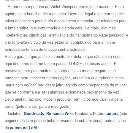
– Aí temos o repertório de Violet Winspear em volume máximo. Ele a
agride, ele a humilha, ele a ameaça. Devo ser legal e lembrar que ele
adiou a vingança porque ela o convenceu a mandar um telegrama para
a irmã cretina, que confirmaria a história dela. No mais, algumas
interferências climáticas, a influência do “fantasma do Natal passado” e
o macho-alfa ridículo da vez estão lá, contribuindo para a minha
estressante terapia de choque contra estresse.
Posso garantir que já li coisa muito pior dela, o que não isenta esse
aqui dos erros que me fazem passar LONGE de coisas assim. E
provavelmente para muitos incautos e incautas que pegam esse
romance sem conhecer outras opções, acreditam que todos os livros
“água com açúcar” são deste jeito: agindo como propaganda da mulher
que se conforma em ser submissa e dominada pelo macho da vez.
Devo alertar, não são. Podem procurar. Tem livros que valem a pena
por aí (pelo menos, para o meu gosto).
– Linkitos:
Goodreads
,
Romance Wiki
,
Fantastic Fiction
autora
(não
peguei o do livro porque tinha o resumo de outra história), outros livros
da
autora no LdM
.