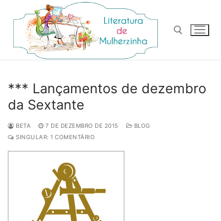
Pular
para
o
conteúdo
Pesquisar por:
*** Lançamentos de dezembro
da Sextante
BETA
7 DE DEZEMBRO DE 2015
BLOG
SINGULAR: 1 COMENTÁRIO