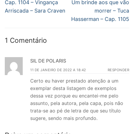
de
Post
Próximo
Cap. 1104 – Vingança
Um brinde aos que vão
anterior:
post:
Post
Arriscada – Sara Craven
morrer – Tuca
Hasserman – Cap. 1105
1 Comentário
SIL DE POLARIS
11 DE JANEIRO DE 2022 A 18:42
RESPONDER
Certo eu haver prestado atenção a um
exemplar desta listagem de exemplos
dessa vez porque eu encantei-me pelo
assunto, pela autora, pela capa, pois não
trata-se ao pé de letra de que seu título
sugere, sendo mais profundo.