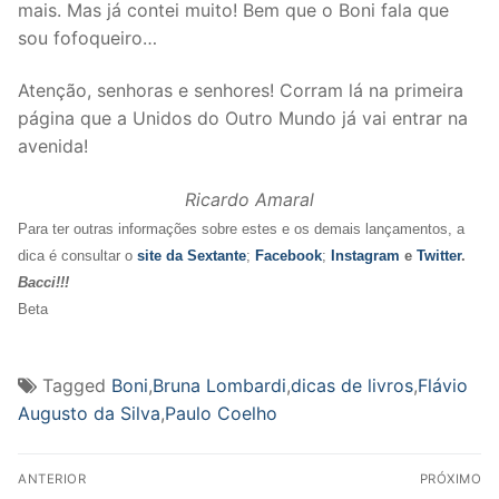
mais. Mas já contei muito! Bem que o Boni fala que
sou fofoqueiro…
Atenção, senhoras e senhores! Corram lá na primeira
página que a Unidos do Outro Mundo já vai entrar na
avenida!
Ricardo Amaral
Para ter outras informações sobre estes e os demais lançamentos, a
dica é consultar o
site da Sextante
;
Facebook
;
Instagram
e
Twitter
.
Bacci!!!
Beta
Tagged
Boni
,
Bruna Lombardi
,
dicas de livros
,
Flávio
Augusto da Silva
,
Paulo Coelho
Navegação
ANTERIOR
PRÓXIMO