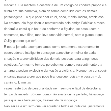
madame. Ela mantém a coerência de um código de conduta próprio e é
direta em sua narrativa, além da forma como lida com os demais
personagens – o que pode soar cruel, seco, manipuladora, ambiciosa.
No entanto, ela foge daquilo representado pela amiga Fabíola: a moça
de família cristã que fez tudo conforme o figurino, se casou com o
namorado, teve filho, mas leva uma vida normal, sem o glamour que
Quilly garante que terá.
E nesta jornada, acompanhamos como uma mente extremamente
observadora e inteligente consegue aproveitar o melhor de cada
situação e a previsibilidade das demais pessoas para atingir seus
objetivos. Ao mesmo tempo, percebemos como o ressentimento e a
amargura podem explodir e dar vazão à violência. Porque, ao conseguir
enganar, passa a crer que pode tirar qualquer coisa – e pessoa – do
caminho. E muitas
vezes, este tipo de personalidade nem sempre é fácil de detectar a
tempo de impedir. Só que, como não existe crime perfeito, há espaço
para que seja feita justiça, trasvestida de vingança.
Não sei se é um livro que vai agradar a todos os públicos, justamente