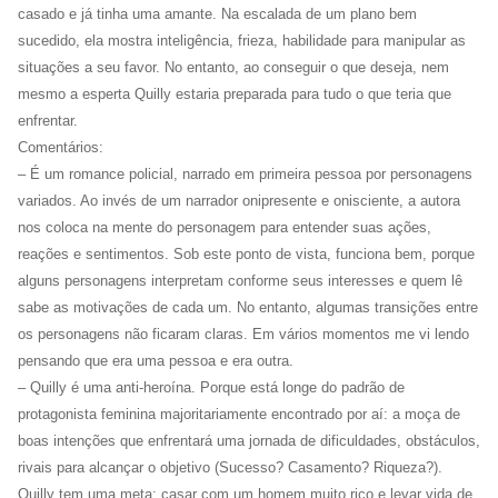
casado e já tinha uma amante. Na escalada de um plano bem
sucedido, ela mostra inteligência, frieza, habilidade para manipular as
situações a seu favor. No entanto, ao conseguir o que deseja, nem
mesmo a esperta Quilly estaria preparada para tudo o que teria que
enfrentar.
Comentários:
– É um romance policial, narrado em primeira pessoa por personagens
variados. Ao invés de um narrador onipresente e onisciente, a autora
nos coloca na mente do personagem para entender suas ações,
reações e sentimentos. Sob este ponto de vista, funciona bem, porque
alguns personagens interpretam conforme seus interesses e quem lê
sabe as motivações de cada um. No entanto, algumas transições entre
os personagens não ficaram claras. Em vários momentos me vi lendo
pensando que era uma pessoa e era outra.
– Quilly é uma anti-heroína. Porque está longe do padrão de
protagonista feminina majoritariamente encontrado por aí: a moça de
boas intenções que enfrentará uma jornada de dificuldades, obstáculos,
rivais para alcançar o objetivo (Sucesso? Casamento? Riqueza?).
Quilly tem uma meta: casar com um homem muito rico e levar vida de