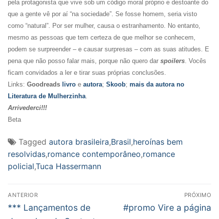
pela protagonista que vive sob um código moral próprio e destoante do
que a gente vê por aí “na sociedade”. Se fosse homem, seria visto
como “natural”. Por ser mulher, causa o estranhamento. No entanto,
mesmo as pessoas que tem certeza de que melhor se conhecem,
podem se surpreender – e causar surpresas – com as suas atitudes. E
pena que não posso falar mais, porque não quero dar
spoilers
. Vocês
ficam convidados a ler e tirar suas próprias conclusões.
Links:
Goodreads
livro
e
autora
;
Skoob
;
mais da autora no
Literatura de Mulherzinha
.
Arrivederci!!!
Beta
Tagged
autora brasileira
,
Brasil
,
heroínas bem
resolvidas
,
romance contemporâneo
,
romance
policial
,
Tuca Hassermann
Navegação
ANTERIOR
PRÓXIMO
de
Post
Próximo
*** Lançamentos de
#promo Vire a página
anterior:
post: