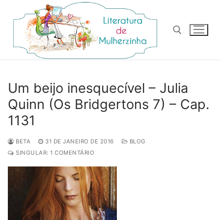
Pular
para
o
conteúdo
Pesquisar por:
Um beijo inesquecível – Julia
Quinn (Os Bridgertons 7) – Cap.
1131
BETA
31 DE JANEIRO DE 2016
BLOG
SINGULAR: 1 COMENTÁRIO