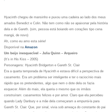
Hyacinth chegou de mansinho e puxou uma cadeira ao lado dos meus
amados Benedict e Colin. Não tem como não se apaixonar pela história
dela e de Gareth.
(sim, pessoa está boiando em corações tipo cena
mangá, de novo)
Ah, como eu amo esta série!
Disponível na
Amazon
Um beijo inesquecível – Julia Quinn – Arqueiro
(It’s in His Kiss – 2005)
Personagens: Hyacinth Bridgerton e Gareth St. Clair
Era a quarta temporada de Hyacinth e estava difícil a perspectiva de
casamento. Era um problema ser inteligente e ter o raciocínio mais
rápido que os pretendentes, algo que nem o dote dela os fazia
esquecer. Além do mais, ela queria o mesmo que os irmãos
construíram: casamentos felizes e por amor. Claro que ela percebeu
quando Lady Danbury e a mãe dela começaram a empurrá-la para
Gareth St. Clair. Que, por sinal, vivia sob ameaça do constante do pai