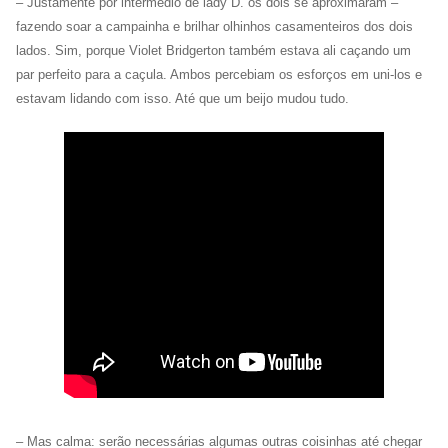
– Justamente por intermédio de lady D. os dois se aproximaram –
fazendo soar a campainha e brilhar olhinhos casamenteiros dos dois
lados. Sim, porque Violet Bridgerton também estava ali caçando um
par perfeito para a caçula. Ambos percebiam os esforços em uni-los e
estavam lidando com isso. Até que um beijo mudou tudo.
– Mas calma: serão necessárias algumas outras coisinhas até chegar