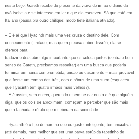
neste beijo. Gareth recebe de presente da viúva do irmão o diário da
avó Isabella e se interessa em ler o que ela escreveu. Só que está em
Italiano (pausa pra outro chilique: modo tiete italiana ativado).
– E é aí que Hyacinth mais uma vez cruza o destino dele. Com
conhecimento (limitado, mas quem precisa saber disso?), ela se
oferece para
traduzir e descobre algo importante que os coloca juntos (contra o bom
senso de Gareth, precisamos ressaltar) em uma busca que poderia
terminar em honra comprometida, prisão ou casamento – mais provável
que fosse um combo dos três, com o bônus de uma surra (esqueceu
que Hyacinth tem quatro irmãos mais velhos?).
– E é assim, sem querer, querendo e sem se dar conta até que alguém
diga, que os dois se aproximam, começam a perceber que são mais
que a fachada e rótulo que receberam da sociedade.
– Hyacinth é o tipo de heroína que eu gosto: inteligente, tem iniciativa
(até demais, mas melhor que ser uma parva estúpida tapetinho de