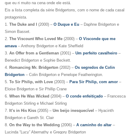
que eu ri muito na cena onde ele está.
Eis a lista completa da série Bridgertons, com o nome de cada casal
protagonista.
1.
The Duke and I
(2000) –
O Duque e Eu
– Daphne Bridgerton e
Simon Basset.
2.
The Viscount Who Loved Me
(2000) –
O Visconde que me
amava
– Anthony Bridgerton e Kate Sheffield
3.
An Offer from a Gentleman
(2001) –
Um perfeito cavalheiro
–
Benedict Bridgerton e Sophie Beckett.
4.
Romancing Mr. Bridgerton
(2002) –
Os segredos de Colin
Bridgerton
– Colin Bridgerton e Penelope Featherington.
5.
To Sir Philip, with Love
(2003) –
Para Sir Philip, com amor
–
Eloise Bridgerton e Sir Phillip Crane
6.
When He Was Wicked
(2004) –
O conde enfeitiçado
– Francesca
Bridgerton Stirling e Michael Stirling
7.
It’s in His Kiss
(2005) –
Um beijo inesquecível
– Hyacinth
Bridgerton e Gareth St. Clair
8.
On the Way to the Wedding
(2006) –
A caminho do altar
–
Lucinda “Lucy” Abernathy e Gregory Bridgerton