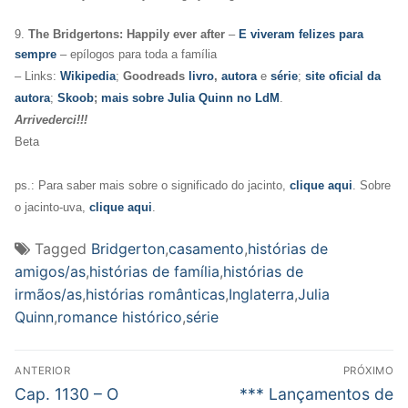
9.
The Bridgertons: Happily ever after
–
E viveram felizes para
sempre
– epílogos para toda a família
– Links:
Wikipedia
;
Goodreads
livro
,
autora
e
série
;
site oficial da
autora
;
Skoob
;
mais sobre Julia Quinn no LdM
.
Arrivederci!!!
Beta
ps.: Para saber mais sobre o significado do jacinto,
clique aqui
. Sobre
o jacinto-uva,
clique aqui
.
Tagged
Bridgerton
,
casamento
,
histórias de
amigos/as
,
histórias de família
,
histórias de
irmãos/as
,
histórias românticas
,
Inglaterra
,
Julia
Quinn
,
romance histórico
,
série
Navegação
ANTERIOR
PRÓXIMO
de
Post
Próximo
Cap. 1130 – O
*** Lançamentos de