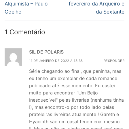
anterior:
post:
Post
Alquimista – Paulo
fevereiro da Arqueiro e
Coelho
da Sextante
1 Comentário
SIL DE POLARIS
11 DE JANEIRO DE 2022 A 18:38
RESPONDER
Série chegando ao final, que peninha, mas
eu tenho um exemplar de cada romance
publicado até esse momento. Eu custei
muito para encontrar "Um Beijo
Inesquecível" pelas livrarias (nenhuma tinha
!), mas encontro-o por todo lado pelas
prateleiras livreiras atualmente ! Gareth e
Hyacinth são um casal fenomenal mesmo
!!! Mas eu não sei ainda que casal será meu