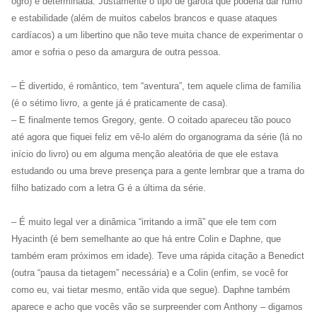
ogro) e determinada. Justamente o tipo de garota que poderia dar rumo
e estabilidade (além de muitos cabelos brancos e quase ataques
cardíacos) a um libertino que não teve muita chance de experimentar o
amor e sofria o peso da amargura de outra pessoa.
– É divertido, é romântico, tem “aventura”, tem aquele clima de família
(é o sétimo livro, a gente já é praticamente de casa).
– E finalmente temos Gregory, gente. O coitado apareceu tão pouco
até agora que fiquei feliz em vê-lo além do organograma da série (lá no
início do livro) ou em alguma menção aleatória de que ele estava
estudando ou uma breve presença para a gente lembrar que a trama do
filho batizado com a letra G é a última da série.
– É muito legal ver a dinâmica “irritando a irmã” que ele tem com
Hyacinth (é bem semelhante ao que há entre Colin e Daphne, que
também eram próximos em idade). Teve uma rápida citação a Benedict
(outra “pausa da tietagem” necessária) e a Colin (enfim, se você for
como eu, vai tietar mesmo, então vida que segue). Daphne também
aparece e acho que vocês vão se surpreender com Anthony – digamos